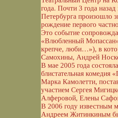
Театральный Центр на К
года. Почти 3 года назад
Петербурга произошло з
рождение первого частно
Это событие сопровожда
«Влюбленный Мопассан» 
крепче, люби…»), в кот
Самохины, Андрей Носко
В мае 2005 года состояла
блистательная комедия 
Марка Камолетти, поста
участием Сергея Мигицк
Алферовой, Елены Сафо
В 2006 году известным 
Андреем Житинкиным бы