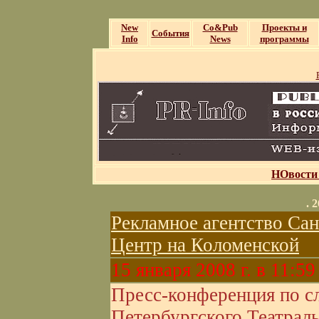
New
Со&Pub
Проекты и
События
Info
News
программы
НОвости
. 
Рекламное агентство Са
Центр на Коломенской
15 января 2008 г. в 11:59
Пресс-конференция по с
Петербургского Театрал