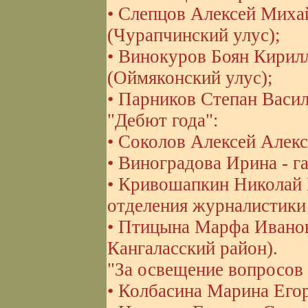
• Слепцов Алексей Михай
(Чурапчинский улус);
• Винокуров Боян Кирилл
(Оймяконский улус);
• Парников Степан Васи
"Дебют года":
• Соколов Алексей Алек
• Виноградова Ирина - г
• Кривошапкин Николай Н
отделения журналистики
• Птицына Марфа Ивановн
Кангаласский район).
"За освещение вопросов
• Колбасина Марина Егор