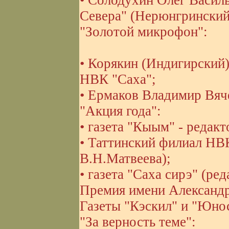
• Солодухин Олег Василь
Севера" (Нерюнгринский
"Золотой микрофон":
• Корякин (Индигирский
НВК "Саха";
• Ермаков Владимир Вяч
"Акция года":
• газета "Кыым" - редак
• Таттинский филиал НВ
В.Н.Матвеева);
• газета "Саха сирэ" (ре
Премия имени Александ
Газеты "Кэскил" и "Юнос
"За верность теме":