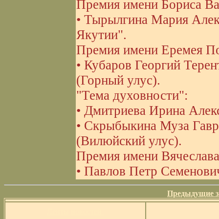
Премия имени Бориса Ва
• Тырылгина Мария Алек
Якутии".
Премия имени Еремея П
• Кубаров Георгий Терент
(Горный улус).
"Тема духовности":
• Дмитриева Ирина Алекс
• Скрыбыкина Муза Гаври
(Вилюйский улус).
Премия имени Вячеслава
• Павлов Петр Семенович 
Предыдущие з
Ленты новостей