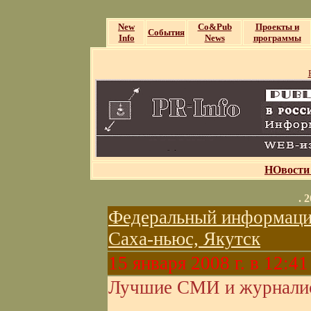
New
Со&Pub
Проекты и
События
Info
News
программы
НОвости
. 
Федеральный информаци
Саха-ньюс, Якутск
15 января 2008 г. в 12:41
Лучшие СМИ и журнали