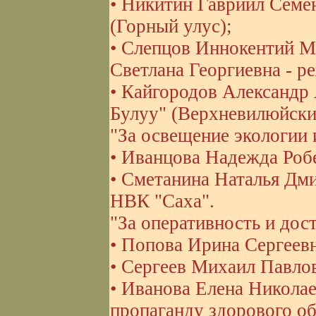
• Никитин Гавриил Семен
(Горный улус);
• Слепцов Иннокентий М
Светлана Георгиевна - 
• Кайгородов Александр 
Булуу" (Верхневилюйски
"За освещение экологии 
• Иванцова Надежда Робе
• Сметанина Наталья Дми
НВК "Саха".
"За оперативность и дос
• Попова Ирина Сергеевна
• Сергеев Михаил Павло
• Иванова Елена Николаев
пропаганду здорового об