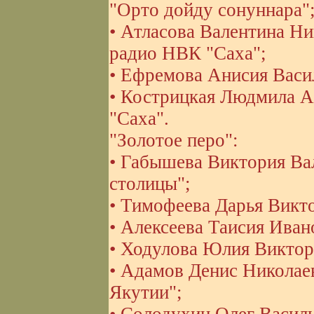
"Орто дойду сонуннара"
• Атласова Валентина Ни
радио НВК "Саха";
• Ефремова Анисия Васил
• Кострицкая Людмила А
"Саха".
"Золотое перо":
• Габышева Виктория Вал
столицы";
• Тимофеева Дарья Викто
• Алексеева Таисия Ивано
• Ходулова Юлия Викторо
• Адамов Денис Николае
Якутии";