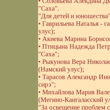
• Соловьева Алекдина Д
"Саха".
"Для детей и юношества"
• Гаврильева Наталья - г
улус);
• Акиева Марина Борисов
• Птицына Надежда Петр
"Саха";
• Рыкунова Вера Николае
(Намский улус);
• Тарасов Александр Инн
сирэ";
• Михайлова Мария Валер
(Мегино-Кангаласский ул
"За освещение проблем с