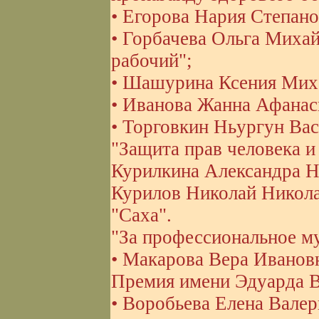
• Егорова Нария Степан
• Горбачева Ольга Михай
рабочий";
• Шашурина Ксения Миха
• Иванова Жанна Афанас
• Торговкин Ньургун Ва
"Защита прав человека и
Курилкина Александра Ни
Курилов Николай Никола
"Саха".
"За профессиональное м
• Макарова Вера Ивановна
Премия имени Эдуарда В
• Воробьева Елена Валерь