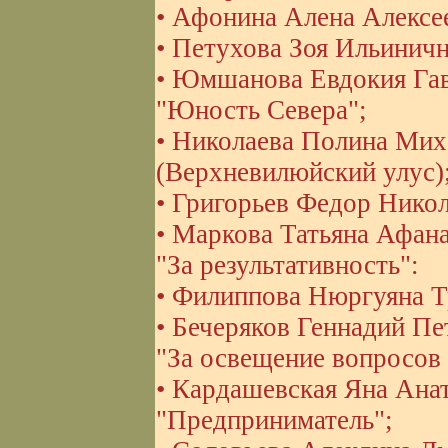
• Афонина Алена Алексее
• Петухова Зоя Ильиничн
• Юмшанова Евдокия Гавр
"Юность Севера";
• Николаева Полина Миха
(Верхневилюйский улус)
• Григорьев Федор Никол
• Маркова Татьяна Афанас
"За результативность":
• Филиппова Нюргуяна Т
• Бечеряков Геннадий Пет
"За освещение вопросов
• Кардашевская Яна Анат
"Предприниматель";