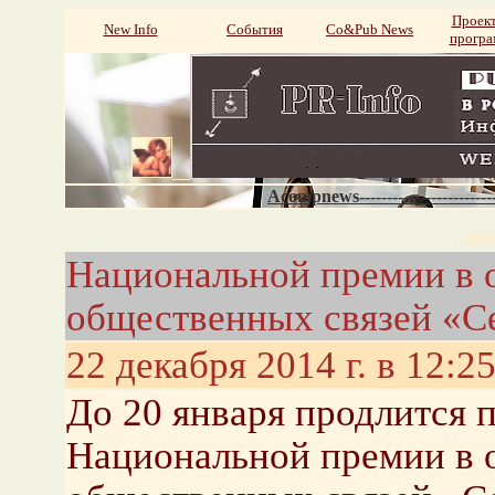
Проек
New Info
События
Со&Pub News
прогр
Acompnews----------------------
. 284
Национальной премии в о
общественных связей «С
22 декабря 2014 г. в 12:2
До 20 января продлится 
Национальной премии в о