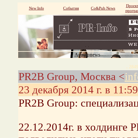
Проек
New Info
События
Со&Pub News
прогр
Acompnews----------------------
. 284
PR2B Group, Москва <
in
23 декабря 2014 г. в 11:59
PR2B Group: специализац
22.12.2014г. в холдинге