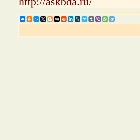
http://askbda.ru/
Предыдущая но