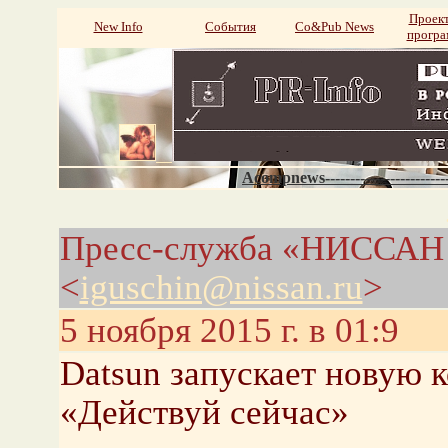
Проек
New Info
События
Со&Pub News
прогр
Acompnews----------------------
Пресс-служба «НИССАН 
<
iguschin@nissan.ru
>
5 ноября 2015 г. в 01:9
Datsun запускает новую
«Действуй сейчас»