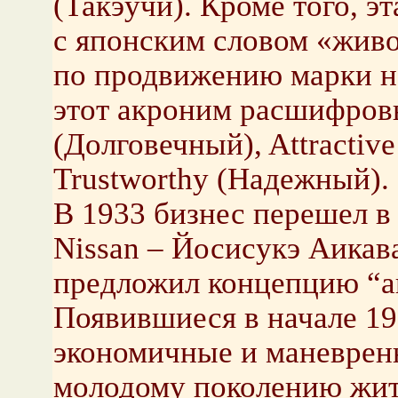
(Такэучи). Кроме того, э
с японским словом «жив
по продвижению марки на
этот акроним расшифровы
(Долговечный), Attractiv
Trustworthy (Надежный).
В 1933 бизнес перешел в
Nissan – Йосисукэ Аикава
предложил концепцию “ав
Появившиеся в начале 193
экономичные и маневрен
молодому поколению жит