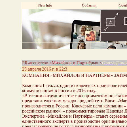
New Info
События
Со&P
Aco
PR-агентство «Михайлов и Партнёры» <
Goreva@m-p
25 апреля 2016 г. в 22:3
КОМПАНИЯ «МИХАЙЛОВ И ПАРТНЁРЫ» ЗАЙМ
Компания Lavazza, один из ключевых производителе
коммуникациям в России в 2016 году.
«В тесном сотрудничестве с департаментом по связя
представительством международной сети Burson-Mars
производителя в России. Ключевые цели кампании – 
российском рынке», – прокомментировала Надежда 
Экспертиза «Михайлов и Партнёры» станет серьезны
единственного эксперта в производстве оригинально
предлагающего целый ряд разнообразных кофейных 