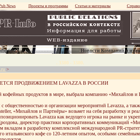
ub News
Проекты и программы
Статьи и материалы
Справо
mpnews--------------------------------------- Новости Компаний и изд
. 3380 - 3380.
.ru
>
ЕТСЯ ПРОДВИЖЕНИЕМ LAVAZZA В РОССИИ
й кофейных продуктов в мире, выбрала компанию «Михайлов и П
м с общественностью и организации мероприятий Lavazza, а так
teller, «Михайлов и Партнёры» возьмет на себя разработку и 
позиционировать Lavazza как ведущего игрока на рынке и укре
Дроздова, директор практики корпоративных коммуникаций «Ми
м вкладом в разработку комплексной международной PR-стратег
го итальянского кофе со 120-летним опытом, особыми семейным
продуктов.