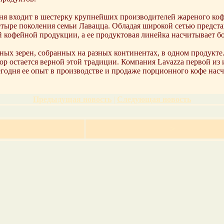
дня входит в шестерку крупнейших производителей жареного кофе
етыре поколения семьи Лавацца. Обладая широкой сетью представ
й кофейной продукции, а ее продуктовая линейка насчитывает 
йных зерен, собранных на разных континентах, в одном продукт
 пор остается верной этой традиции. Компания Lavazza первой из
егодня ее опыт в производстве и продаже порционного кофе насч
Предыдущая новость
|
Следующая новость
>