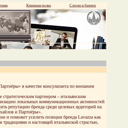
чник
Книжная полка
Слоган и баннер
аний
артнёры» в качестве консультанта по внешним
же стратегическим партнером – итальянским
реализацию локальных коммуникационных активностей
пить репутацию бренда среди целевых аудиторий на
хайлов и Партнёры».
ии и поможет усилить позиции бренда Lavazza как
и традициями и настоящей итальянской страстью,