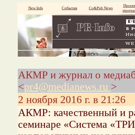
Проек
New Info
События
Со&Pub News
прогр
Acompnews----------------------
АКМР и журнал о медиа
<
pr4@medianews.ru
>
2 ноября 2016 г. в 21:26
АКМР: качественный и ра
семинаре «Система «ТРИ