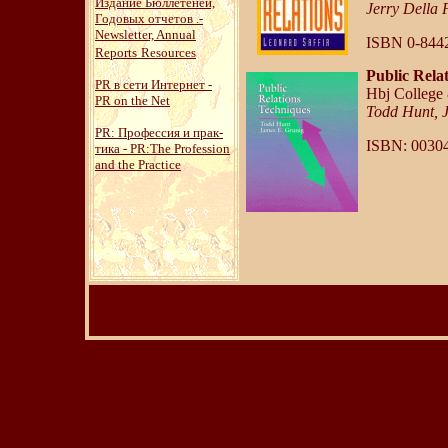
Издание Бюллетеней,
Jerry Della
Годовых отчетов .-
Newsletter,
Annual
ISBN 0-844
Reports
Resources
Public Rela
PR в сети Интернет -
Hbj College
PR on the Net
Todd Hunt, 
PR: Профессия и прак-
ISBN: 0030
тика - PR:The Profession
and the Practice