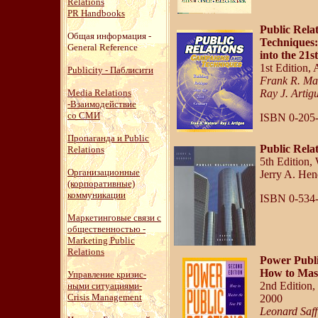
Relations
PR Handbooks
Public Rela
Общая информация -
Techniques:
General Reference
into the 21s
1st Edition,
Publicity - Паблисити
Frank R. Ma
Media Relations
Ray J. Artig
-
Взаимодействие
со СМИ
ISBN 0-205
Пропаганда и Public
Public Rela
Relations
5th Edition
Организационные
Jerry A. Hen
(корпоративные)
коммуникации
ISBN 0-534
Маркетинговые связи с
общественностью -
Marketing Public
Relations
Power Publi
How to Mas
Управление кризис-
2nd Edition
ными ситуациями-
Crisis Management
2000
Leonard Saffi