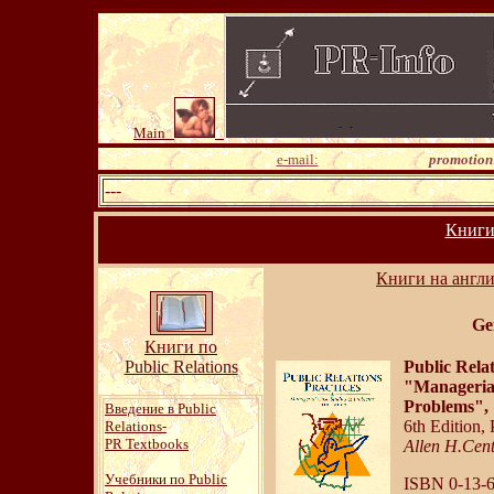
Main
e-mail:
promotion
---
Книги 
Книги на англи
Ge
Книги по
Public Relations
Public Relat
"Manageria
Problems",
Введение в Public
6th Edition, 
Relations-
PR Textbooks
Allen H.Cent
Учебники по Public
ISBN 0-13-