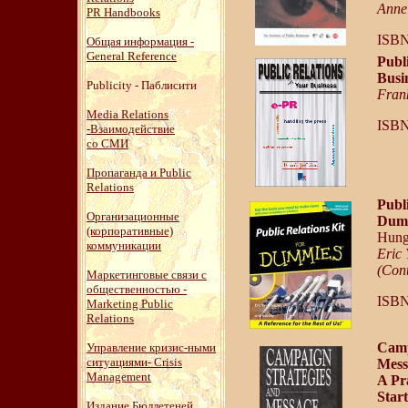
Anne
PR Handbooks
ISBN
Общая информация -
General Reference
Publ
Busi
Publicity - Паблисити
Frank
Media Relations
ISB
-
Взаимодействие
со СМИ
Пропаганда и Public
Relations
Publi
Организационные
Dumm
(корпоративные)
Hung
коммуникации
Eric
(Cont
Маркетинговые связи с
общественностью -
ISBN
Marketing Public
Relations
Camp
Управление кризис-ными
ситуациями- Crisis
Mess
Management
A Pr
Start
Издание Бюллетеней,