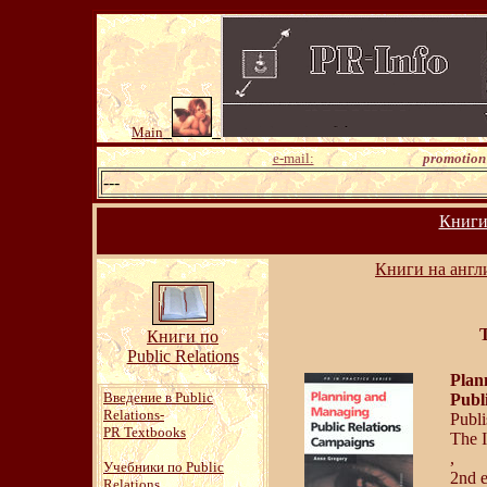
Main
e-mail:
promotion
---
Книги 
Книги на англ
Книги по
Public Relations
Plan
Введение в Public
Publ
Relations-
Publi
PR Textbooks
The I
,
Учебники по Public
2nd e
Relations