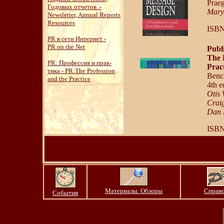
Praeg
Годовых отчетов .-
Mary
Newsletter,
Annual Reports
Resources
ISBN
PR в сети Интернет -
PR on the Net
Publi
The 
PR: Профессия и прак-
Prac
тика - PR:The Profession
Benc
and the Practice
4th e
Otis 
Craig
Dan 
ISBN
Материалы. Обзоры
Справ
События