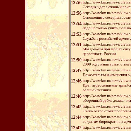
12:56
http://www.km.ru/news/vi
Сегодня идет активный поис
12:56
http://www.km.ru/news/vi
Отношения с соседями остае
12:54
http://www.km.ru/news/vi
надо не только учить, но и 
12:53
http://www.km.ru/news/vi
Служба в российской армии 
12:51
http://www.km.ru/news/vi
Мы должны при любых ситуа
целостность России
12:50
http://www.km.ru/news/vi
2008 году наша армия стане
12:47
http://www.km.ru/news/vie
Показательны и изменения в
12:46
http://www.km.ru/news/vi
Идет переоснащение армейс
военной техники
12:46
http://www.km.ru/news/vi
оборонный рубль должен исп
12:45
http://www.km.ru/news/vi
Очень остро стоят проблемы
12:44
http://www.km.ru/news/vi
сократим бюрократию в арм
12:42
http://www.km.ru/news/vi