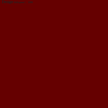
Design
,
"AltExpress",
1999