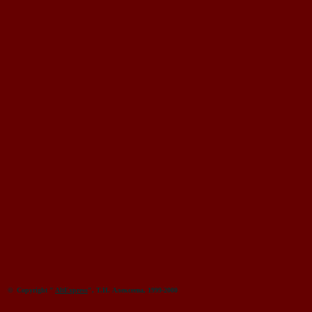
© Copyright "
AltExpress
", Т.И. Алекcеева, 1999-2000