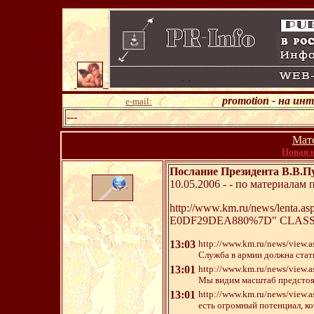
promotion - на ин
e-mail:
---
Мат
Новая и
Послание Президента В.В.П
10.05.2006 - - по материала
http://www.km.ru/news/lenta
E0DF29DEA880%7D" CLASS=
13:03
http://www.km.ru/news/vi
Служба в армии должна стат
13:01
http://www.km.ru/news/vi
Мы видим масштаб предстоящ
13:01
http://www.km.ru/news/vie
есть огромный потенциал, к