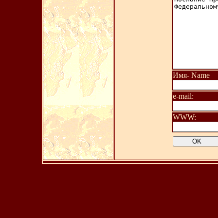
Имя- Name
e-mail:
WWW: