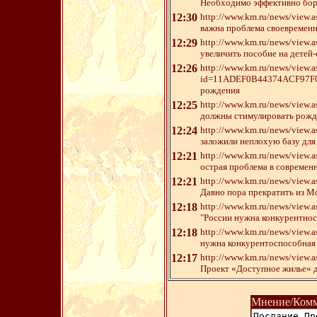
Необходимо эффективно бор
12:30
http://www.km.ru/news/vi
важна проблема своевременн
12:29
http://www.km.ru/news/vi
увеличить пособие на детей-
12:26
http://www.km.ru/news/view.a
id=11ADEF0B44374ACF97F0
рождения
12:25
http://www.km.ru/news/vie
должны стимулировать рожде
12:24
http://www.km.ru/news/vi
заложили неплохую базу дл
12:21
http://www.km.ru/news/vi
острая проблема в современ
12:21
http://www.km.ru/news/vi
Давно пора прекратить из М
12:18
http://www.km.ru/news/vi
"России нужна конкурентнос
12:18
http://www.km.ru/news/vi
нужна конкурентоспособная 
12:17
http://www.km.ru/news/vi
Проект «Доступное жилье» д
Мнение/Комм