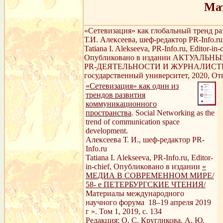
Мат
«Сетевизация» как глобальный тренд р
Т.И. Алексеева, шеф-редактор PR-Info.ru, 
Tatiana I. Alekseeva, PR-Info.ru, Editor-in-
Опубликовано в издании АКТУ
PR-ДЕЯТЕЛЬНОСТИ И ЖУРНАЛИСТИКИ. 
государственный университет, 2020, Отв.
«Сетевизация» как один из
трендов развития
коммуникационного
пространства
. Social Networking as the
trend of communication space
development.
Алексеева Т. И., шеф-редактор PR-
Info.ru
Tatiana I. Alekseeva, PR-Info.ru, Editor-
in-chief, Опубликовано в издании
«
МЕДИА В СОВРЕМЕННОМ МИРЕ/
58- е ПЕТЕРБУРГСКИЕ ЧТЕНИЯ/
Материалы международного
научного форума 18–19 апреля 2019
г ». Том 1, 2019, c. 134
Редакция: О. С. Кругликова, А. Ю.