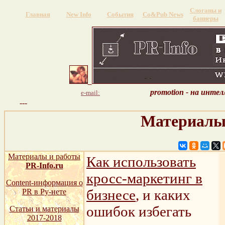
Слоганы и
Главная
New Info
События
Со&Pub News
баннеры
promotion - на инте
e-mail:
---
Материалы 
Материалы и работы
Как использовать
PR-Info.ru
кросс-маркетинг в
Content-информация о
бизнесе
, и каких
PR в Ру-нете
ошибок избегать
Статьи и материалы
2017-2018