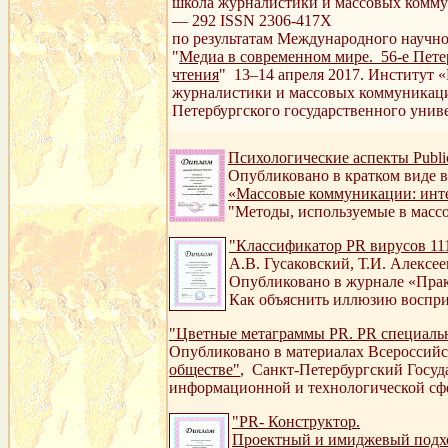
школа журналистики и массовых комму
— 292 ISSN 2306-417Х
по результатам Международного научн
"
Медиа в современном мире. 56-е Пете
чтения
" 13–14 апреля 2017. Институт 
журналистики и массовых коммуникац
Петербургского государственного унив
Психологические аспекты Public
Опубликовано в кратком виде 
«Массовые коммуникации: инт
"Методы, используемые в массов
"Классификатор PR вирусов 11
А.В. Гусаковский, Т.И. Алексее
Опубликовано в журнале «Прак
Как объяснить иллюзию воспр
"Цветные метаграммы PR. PR специальн
Опубликовано в материалах Всероссий
обществе"
, Санкт-Петербургский Госуда
информационной и технологической сфер
"PR- Конструктор.
Проектный и имиджевый подход