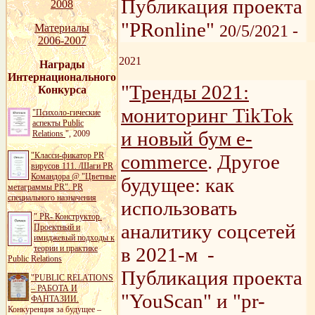
Публикация проекта
2008
"PRonline"
Материалы
20/5/2021 -
2006-2007
2021
Награды
Интернационального
"
Тренды 2021:
Конкурса
мониторинг TikTok
"Психоло-гические
аспекты Public
и новый бум e-
Relations
", 2009
"Класси-фикатор PR
commerce
. Другое
вирусов 111. /Шаги PR
Командора @
"Цветные
будущее: как
метаграммы PR". PR
специального назначения
использовать
" PR- Конструктор.
аналитику соцсетей
Проектный и
имиджевый подходы к
теории и практике
в 2021-м -
Public Relations
Публикация проекта
"PUBLIC RELATIONS
– РАБОТА И
"YouScan" и "pr-
ФАНТАЗИИ.
Конкуренция за будущее –