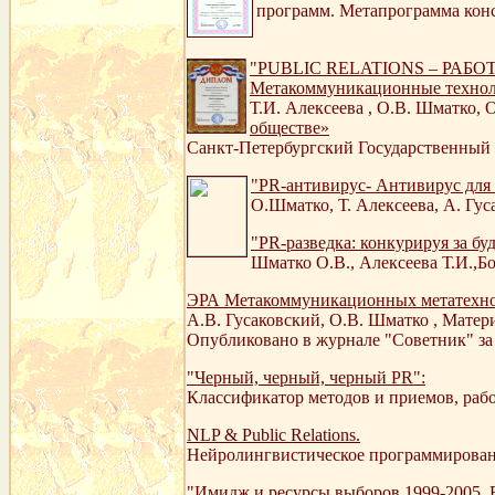
программ. Метапрограмма конса
"PUBLIC RELATIONS – РАБОТА
Метакоммуникационные технол
Т.И. Алексеева , О.В. Шматко
обществе»
Санкт-Петербургский Государственный 
"PR-антивирус- Антивирус для
О.Шматко, Т. Алексеева, А. Гус
"PR-разведка: конкурируя за б
Шматко О.В., Алексеева Т.И.,Б
ЭРА Метакоммуникационных метатехно
А.В. Гусаковский, О.В. Шматко , Матери
Опубликовано в журнале "Советник" за
"Черный, черный, черный PR":
Классификатор методов и приемов, рабо
NLP & Public Relations.
Нейролингвистическое программирование 
"Имидж и ресурсы выборов 1999-2005. 