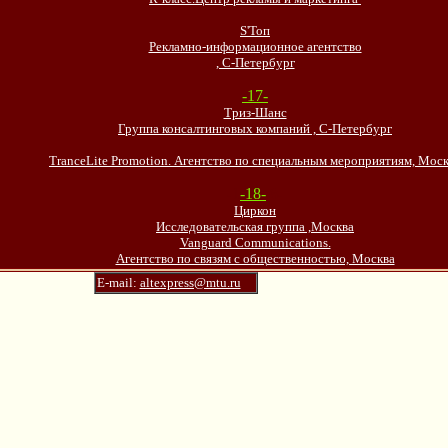
S'Топ
Рекламно-информационное агентство
, С-Петербург
-17-
Триз-Шанс
Группа консалтинговых компаний , С-Петербург
TranceLite Promotion. Агентство по специальным мероприятиям, Мос
-1
-18-
8-
Циркон
Исследовательская группа ,Москва
Vanguard Communications.
Агентство по связям с общественностью, Москва
E-mail:
altexpress@mtu.ru