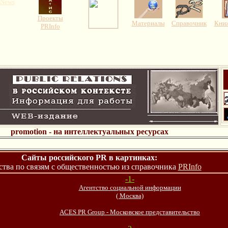
News
Проекты
Материалы
Справочник
Книж
PRInfo
promotion - на интеллектуальных ресурсах
Сайты российского PR в картинках:
ства по связям с общественностью из справочника
PRInfo
-1-
Агентство социальной информации
( Москва)
ACES PR Group - Московское представительство