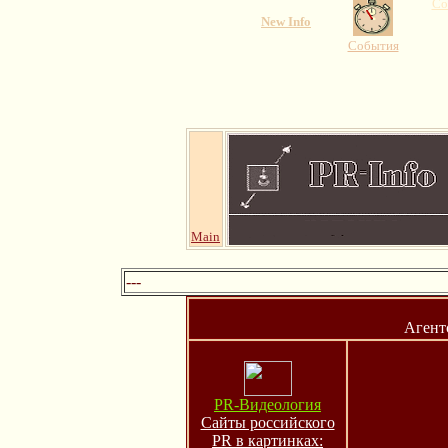
Co
New Info
События
Main
---
Агент
PR-Видеология
Сайты российского
PR в картинках: