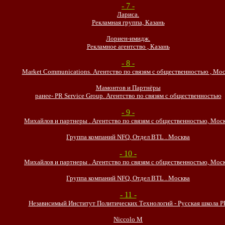
- 7 -
Лариса.
Рекламная группа, Казань
Лориен-имидж.
Рекламное агентство , Казань
- 8 -
Market Communications. Агентство по связям с общественностью , Мо
Мамонтов и Партнёры
ранее- PR Service Group. Агентство по связям с общественностью
- 9 -
Михайлов и партнеры . Агентство по связям с общественностью, Мос
Группа компаний NFQ, Отдел BTL . Москва
- 10 -
Михайлов и партнеры . Агентство по связям с общественностью, Мос
Группа компаний NFQ, Отдел BTL . Москва
- 11 -
Независимый Институт Политических Технологий - Русская школа P
Niccolo M