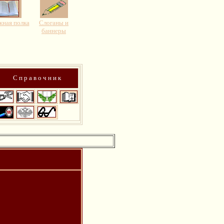
ная полка
Слоганы и
баннеры
С п р а в о ч н и к