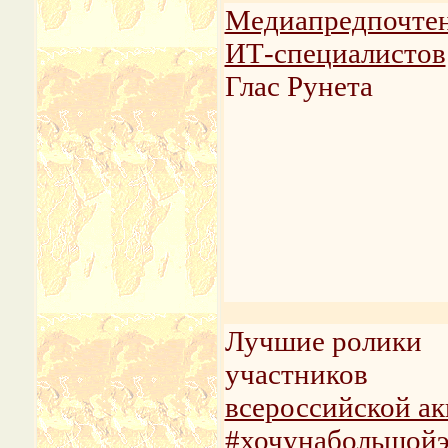
Медиапредпочте
ИТ-специалистов
Глас Рунета
Лучшие ролики
участников
всероссийской а
#хочунабольшойэ