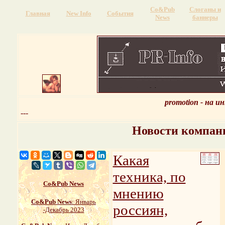
Со&Pub
Слоганы и
Главная
New Info
События
News
баннеры
promotion - на 
---
Новости компани
Какая
техника, по
Со&Pub News
мнению
Со&Pub News
: Январь
россиян,
-Декабрь 2023