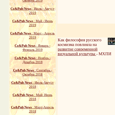
Октябрь 2019
Со&Pub News
: Июль - Август
2019
Со&Pub News
: Май - Июнь
2019
Со&Pub News
: Март - Апрель
2019
Как философия русского
космизма повлияла на
Со&Pub News
: Январь -
развитие современной
Февраль 2019
визуальной культуры
- МХПИ
Со&Pub News
: Ноябрь -
Декабрь 2018
Со&Pub News
: Сентябрь -
Октябрь 2018
Со&Pub News
: Июль-Август
2018
Со&Pub News
: Май- Июнь
2018
Со&Pub News
: Март-Апрель
2018