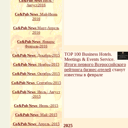
Со&Pub News
Июль -
Август2016
Со&Pub News
:Май-Июнь
2016
Со&Pub News
:Март-Апрель
2016
Со&Pub News
: Январь-
Февраль-2016
TOP 100 Business Hotels.
Со&Pub News
: Декабрь-2015
Meetings & Events Service.
Итоги первого Всероссийского
Со&Pub News
: Ноябрь-2015
рейтинга бизнес-отелей
станут
Со&Pub News
: Октябрь-2015
известны в феврале
Со&Pub News
: Сентябрь-2015
Со&Pub News
: Июль - Август
-2015
Со&Pub News
: Июнь -2015
Со&Pub News
: Май -2015
Со&Pub News
: Апрель -2015
2025