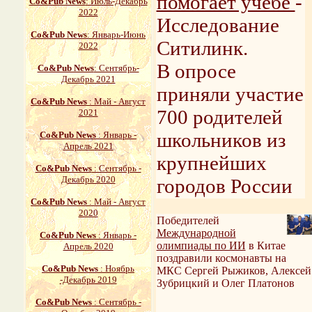
помогает учебе
-
Со&Pub News
: Июль-Декабрь
2022
Исследование
Со&Pub News
: Январь-Июнь
Ситилинк.
2022
В опросе
Со&Pub News
: Сентябрь-
Декабрь 2021
приняли участие
Со&Pub News
: Май - Август
700 родителей
2021
школьников из
Со&Pub News
: Январь -
Апрель 2021
крупнейших
Со&Pub News
: Сентябрь -
Декабрь 2020
городов России
Со&Pub News
: Май - Август
2020
Победителей
Международной
Со&Pub News
: Январь -
олимпиады по ИИ
в Китае
Апрель 2020
поздравили космонавты на
Со&Pub News
: Ноябрь
МКС Сергей Рыжиков, Алексей
-Декабрь 2019
Зубрицкий и Олег Платонов
Со&Pub News
: Сентябрь -