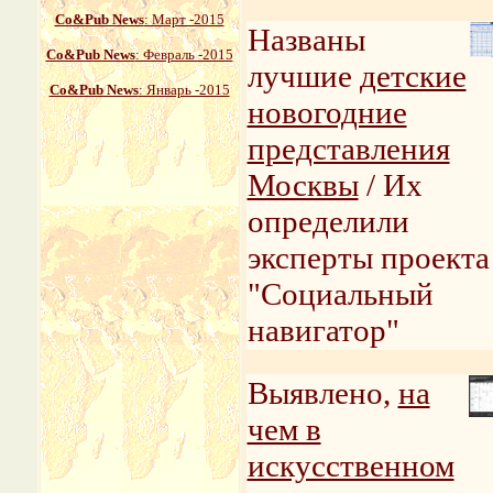
Со&Pub News
: Март -2015
Названы
Со&Pub News
: Февраль -2015
лучшие
детские
Со&Pub News
: Январь -2015
новогодние
представления
Москвы
/ Их
определили
эксперты проекта
"Социальный
навигатор"
Выявлено,
на
чем в
искусственном