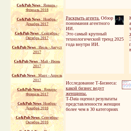
Со&Pub News
: Январь -
Февраль 2018
Раскрыть агента.
Обзор
Со&Pub News
: Ноябрь -
понимания агентного
Декабрь 2017
ИИ.
Со&Pub News
: Сентябрь -
Это самый крупный
Октябрь 2017
технологический тренд 2025
года внутри ИИ.
Со&Pub News
: Июль - Август
2017
Со&Pub News
: Май - Июнь
2017
Со&Pub News
: Март - Апрель
2017
Исследование Т-Бизнеса:
какой бизнес ведут
Со&Pub News
: Январь-
женщины.
Февраль 2017
T-Data оценил результаты
Со&Pub News
: Ноябрь-
представленности женщин
Декабрь 2016
более чем в 30 категориях
Со&Pub News
: Сентябрь-
Октябрь 2016