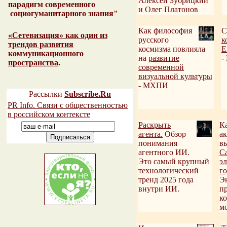
Алексей Зубрицкий
парадигм современного
и Олег Платонов
социогуманитарного знания"
Как философия
С
«Сетевизация» как один из
русского
к
трендов развития
космизма повлияла
Е
коммуникационного
на
развитие
-
пространства
.
современной
визуальной культуры
- МХПИ
Рассылки
Subscribe.Ru
PR Info. Связи с общественностью
в российском контексте
Раскрыть
К
агента.
Обзор
а
понимания
вы
агентного ИИ.
С
Это самый крупный
э
технологический
го
тренд 2025 года
Э
внутри ИИ.
п
к
м