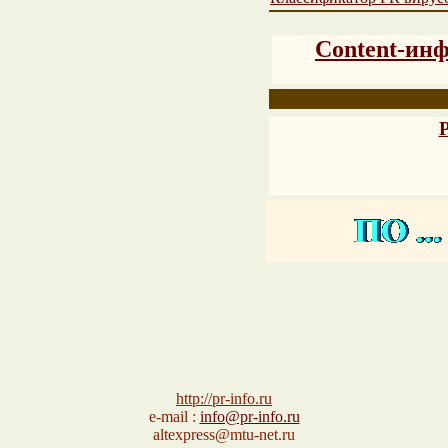
Content-ин
P
http://pr-info.ru
e-mail :
info@pr-info.ru
altexpress@mtu-net.ru