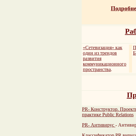
Подробне
Раб
«Сетевизация» как
один из трендов
Б
развития
коммуникационного
пространства
.
Пр
PR- Конструктор. Проек
практике Public Relations
PR- Антивирус
- Антиви
Классификатор PR вирус