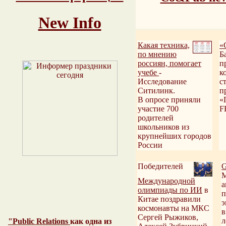
New Info
Какая техника,
«
по мнению
Б
россиян, помогает
п
учебе
-
к
Исследование
с
Ситилинк.
п
В опросе приняли
«
участие 700
F
родителей
школьников из
крупнейших городов
России
Победителей
G
М
Международной
а
олимпиады по ИИ
в
п
Китае поздравили
э
космонавты на МКС
в
Сергей Рыжиков,
л
"Public Relations
как одна из