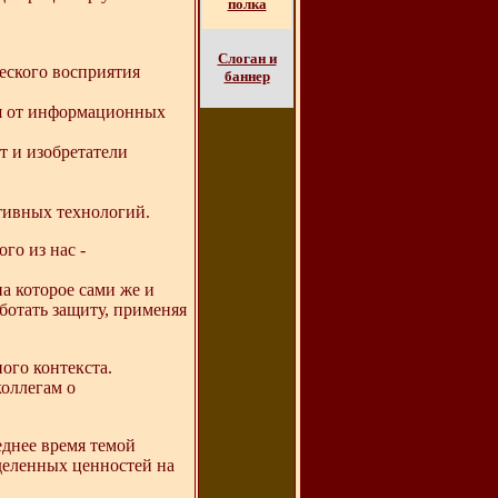
полка
Слоган и
еского восприятия
баннер
ся от информационных
т и изобретатели
ятивных технологий.
го из нас -
а которое сами же и
ботать защиту, применяя
ого контекста.
коллегам о
еднее время темой
деленных ценностей на