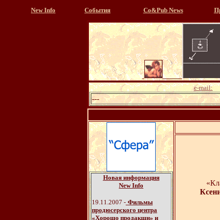
New Info
События
Со&Pub News
П
e-mail:
---
Новая информация
«Кл
New Info
Ксен
19.11.2007 -
Фильмы
продюсерского центра
«Хорошо продакшн» и