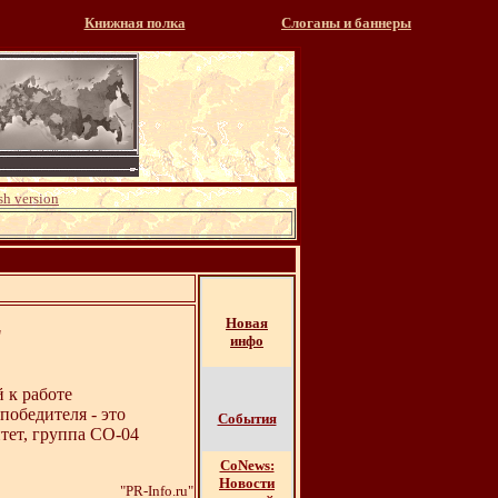
Книжная полка
Слоганы и баннеры
sh version
Новая
"
инфо
 к работе
победителя - это
События
тет, группа СО-04
СоNews:
Новости
"PR-Info.ru"