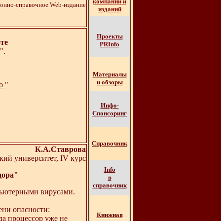
компаний и
онно-справочное Web-издание
изданий
Проекты
те
PRInfo
".
Материалы
и обзоры
fo
"
Инфо-
Спонсоринг
Справочник
К.А.Ставрова
ий университет, IV курс
Info
дора"
в
справочник
мпьютерными вирусами.
ени опасности:
Книжная
гда процессор уже не