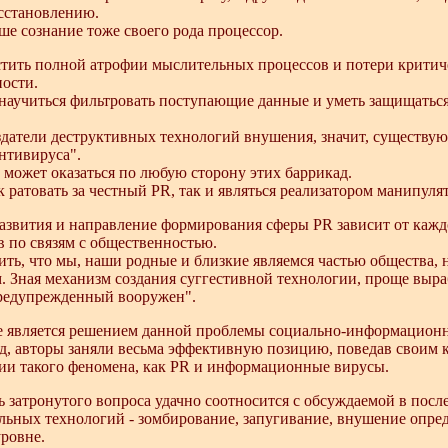
сстановлению.
ше сознание тоже своего рода процессор.
стить полной атрофии мыслительных процессов и потери критич
ности.
научиться фильтровать поступающие данные и уметь защищать
здатели деструктивных технологий внушения, значит, существую
нтивируса".
может оказаться по любую сторону этих баррикад.
 ратовать за честный PR, так и являться реализатором манипул
азвития и направление формирования сферы PR зависит от каждо
 по связям с общественностью.
ь, что мы, наши родные и близкие являемся частью общества, н
. Зная механизм создания суггестивной технологии, проще выра
едупрежденный вооружен".
не является решением данной проблемы социально-информационн
д, авторы заняли весьма эффективную позицию, поведав своим 
ии такого феномена, как PR и информационные вирусы.
 затронутого вопроса удачно соотносится с обсуждаемой в посл
льных технологий - зомбирование, запугивание, внушение опре
ровне.