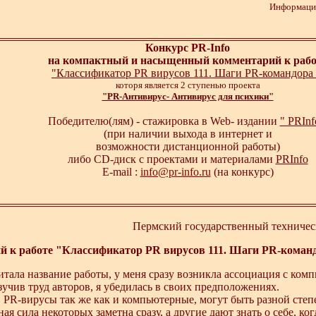
Информаци
Конкурс PR-Info
на компактный и насыщенный комментарий к рабо
"Классификатор PR вирусов 111. Шаги PR-командора
которя является 2 ступенью проекта
"PR-Антивирус- Антивирус для психики"
Победителю(лям) - стажировка в Web- издании
" PRIn
(при наличии выхода в интернет и
возможности дистанционной работы)
либо CD-диск с проектами и материалами
PRInfo
E-mail :
info@pr-info.ru
(на конкурс)
Пермский государственный техническ
й к работе "Классификатор PR вирусов 111. Шаги PR-коман
итала название работы, у меня сразу возникла ассоциация с ко
учив труд авторов, я убедилась в своих предположениях.
 PR-вирусы так же как и компьютерные, могут быть разной степ
ая сила некоторых заметна сразу, а другие дают знать о себе, ко