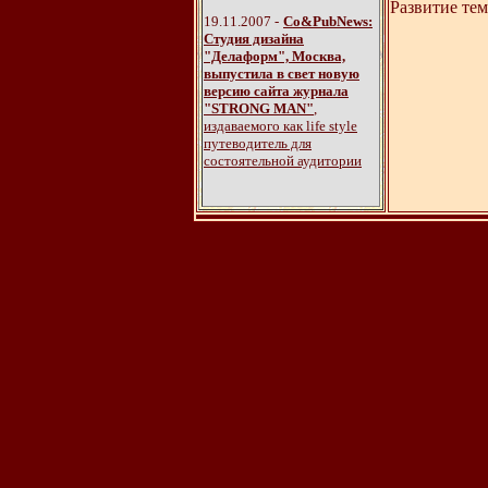
Развитие те
19.11.2007 -
Со&PubNews:
Студия дизайна
"Делаформ", Москва,
выпустила в свет новую
версию сайта журнала
"STRONG MAN"
,
издаваемого как life style
путеводитель для
состоятельной аудитории