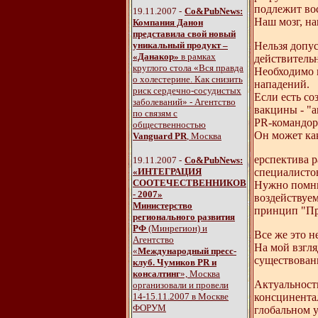
подлежит во
19.11.2007 -
Со&PubNews:
Наш мозг, на
Компания Данон
представила свой новый
уникальный продукт –
Нельзя допу
«Данакор»
в рамках
действитель
круглого стола «Вся правда
Необходимо 
о холестерине. Как снизить
нападений.
риск сердечно-сосудистых
Если есть со
заболеваний» - Агентство
вакцины - "а
по связям с
PR-командор 
общественностью
Он может как
Vanguard PR
, Москва
ерспектива р
19.11.2007 -
Со&PubNews:
«ИНТЕГРАЦИЯ
специалистов
СООТЕЧЕСТВЕННИКОВ
Нужно помнит
- 2007»
воздействуем
Министерство
принцип "Пр
регионального развития
РФ
(Минрегион) и
Все же это 
Агентство
На мой взгля
«
Международный пресс-
существован
клуб. Чумиков PR и
консалтинг
», Москва
Актуальность
организовали и провели
14-15.11.2007 в Москве
консцинента
ФОРУМ
глобальном у