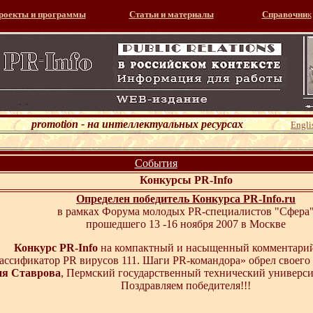
роекты и программы
Статьи и материалы
Справочни
к
promotion - на интеллектуальных ресурсах
Engli
События
Конкурсы PR-Info
Определен победитель Конкурса PR-Info.ru
в рамках Форума молодых PR-специалистов "Сфера
прошедшего 13 -16 ноября 2007 в Москве
Конкурс PR-Info
на компактный и насыщенный комментарий
ассификатор PR вирусов 111. Шаги PR-командора» обрел своего 
ия Ставрова
, Пермский государственный технический универси
Поздравляем победителя!!!