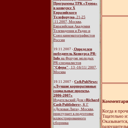
Программы ТРК «Терра»
в конкурсе Х
Евразийского
Телефорума,
21-25
.11.2007, Москва,
Евразийская Академия
Телевидения и Радио и
Союз кинематографистов
России
19.11.2007 -
Определен
победитель Конкурса PR-
Info
на Форуме молодых
PR-специалистов
"Сфера"
, 13 -16/11/ 2007,
Москва
19.11.2007 -
Со&PubNews:
«Лучшие корпоративные
социальные проекты,
2006-2007»
Издательский Дом «
Richard
Комментари
Cash Publishers
», К Г
«Деловая Лига», Москва,
Когда я проч
приступает к подготовке
Тщательно из
иллюстрированного
Оказывается,
сборника
разрушительн