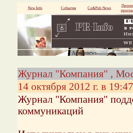
Проек
New Info
События
Со&Pub News
прогр
Acompnews----------------------
Журнал "Компания" , Мо
14 октября 2012 г. в 19:4
Журнал "Компания" подде
коммуникаций