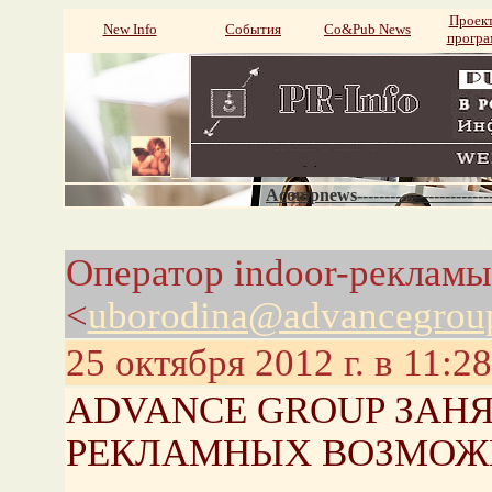
Проек
New Info
События
Со&Pub News
прогр
Acompnews----------------------
Оператор indoor-рекламы
<
uborodina@advancegrou
25 октября 2012 г. в 11:28
ADVANCE GROUP ЗАН
РЕКЛАМНЫХ ВОЗМОЖН