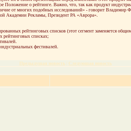
е Положение о рейтинге. Важно, что, так как продукт индустри
отличие от многих подобных исследований» - говорит Владимир 
кой Академии Рекламы, Президент РА «Аврора».
рованных рейтинговых списков (этот сегмент заменяется общим
х рейтинговых списках;
тивалей.
 индустриальных фестивалей.
Предыдущая новость
|
Следующая новость
>