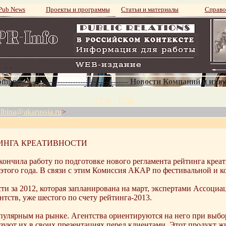
ub News
Проекты и программы
Статьи и материалы
Справо
mpnews--------------------------------------- Новости Компаний и изд
. 1738 - 1738.
albina@akarussia.ru
>
ИНГА КРЕАТИВНОСТИ
чила работу по подготовке нового регламента рейтинга креати
с этого года. В связи с этим Комиссия АКАР по фестивальной и 
ти за 2012, которая запланирована на март, экспертами Ассоци
ств, уже шестого по счету рейтинга-2013.
пулярным на рынке. Агентства ориентируются на него при выбо
уют их в своих презентациях перед клиентами. Этот продукт жи