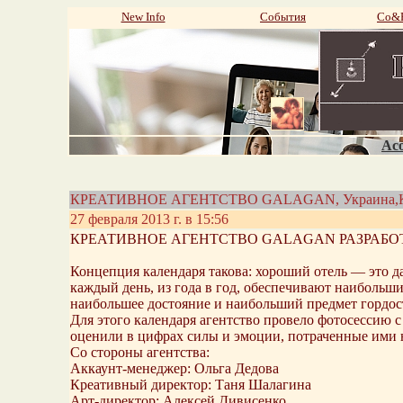
New Info
События
Со&P
Aco
КРЕАТИВНОЕ АГЕНТСТВО GALAGAN, Украина,
27 февраля 2013 г. в 15:56
КРЕАТИВНОЕ АГЕНТСТВО GALAGAN РАЗРАБОТ
Концепция календаря такова: хороший отель — это д
каждый день, из года в год, обеспечивают наибольш
наибольшее достояние и наибольший предмет гордос
Для этого календаря агентство провело фотосессию 
оценили в цифрах силы и эмоции, потраченные ими на
Со стороны агентства:
Аккаунт-менеджер: Ольга Дедова
Креативный директор: Таня Шалагина
Арт-директор: Алексей Дивисенко