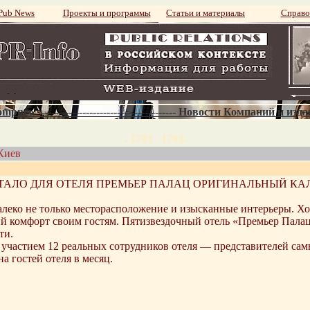
ub News
Проекты и программы
Статьи и материалы
Справо
mpnews--------------------------------------- Новости Компаний и изд
. 1793 - 1793.
Киев
АЛО ДЛЯ ОТЕЛЯ ПРЕМЬЕР ПАЛАЦ ОРИГИНАЛЬНЫЙ КАЛЕ
алеко не только месторасположение и изысканные интерьеры. Хо
ий комфорт своим гостям. Пятизвездочный отель «Премьер Палац»
ти.
с участием 12 реальных сотрудников отеля — представителей са
 гостей отеля в месяц.