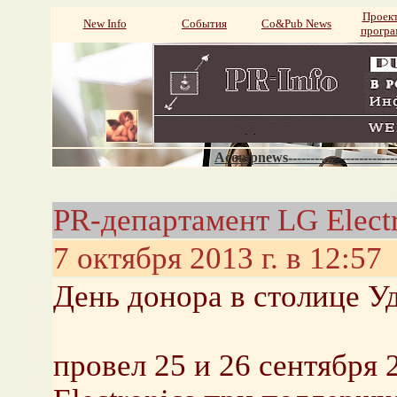
Проек
New Info
События
Со&Pub News
прогр
Acompnews----------------------
PR-департамент LG Electr
7 октября 2013 г. в 12:57
День донора в столице У
провел 25 и 26 сентября