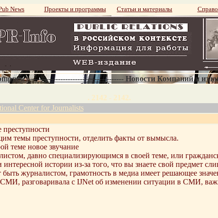
ub News
Проекты и программы
Статьи и материалы
Справо
mpnews--------------------------------------- Новости Компаний и изд
. 2142 - 2142.
al Center for Journalists
е преступности
им темы преступности, отделить факты от вымысла.
рой теме новое звучание
алистом, давно специализирующимся в своей теме, или гражда
 интересной истории из-за того, что вы знаете свой предмет сл
т быть журналистом, грамотность в медиа имеет решающее значе
МИ, разговаривала с IJNet об изменении ситуации в СМИ, важн