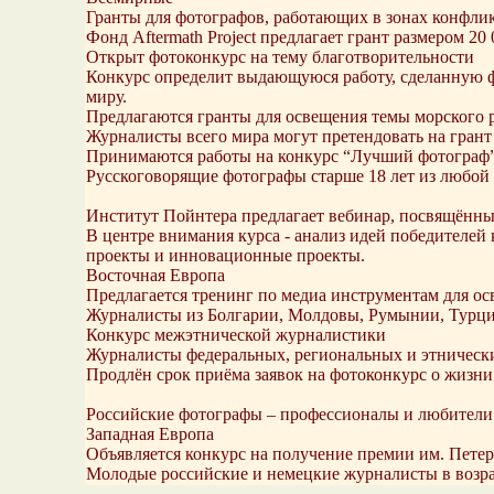
Гранты для фотографов, работающих в зонах конфли
Фонд Aftermath Project предлагает грант размером 
Открыт фотоконкурс на тему благотворительности
Конкурс определит выдающуюся работу, сделанную ф
миру.
Предлагаются гранты для освещения темы морского 
Журналисты всего мира могут претендовать на грант
Принимаются работы на конкурс “Лучший фотограф
Русскоговорящие фотографы старше 18 лет из любой 
Институт Пойнтера предлагает вебинар, посвящённы
В центре внимания курса - анализ идей победителей к
проекты и инновационные проекты.
Восточная Европа
Предлагается тренинг по медиа инструментам для 
Журналисты из Болгарии, Молдовы, Румынии, Турции 
Конкурс межэтнической журналистики
Журналисты федеральных, региональных и этнически
Продлён срок приёма заявок на фотоконкурс о жизн
Российские фотографы – профессионалы и любители -
Западная Европа
Объявляется конкурс на получение премии им. Пете
Молодые российские и немецкие журналисты в возраст