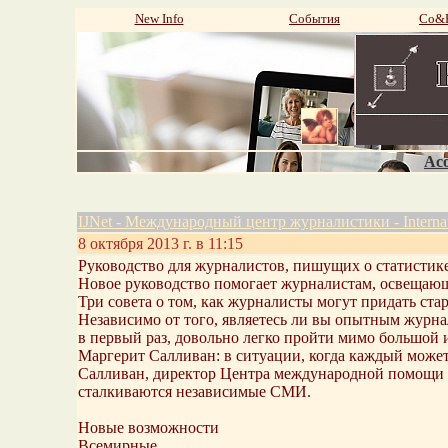
New Info
События
Со&P
Aco
IJNet - Международный центр журналистики - Internation
8 октября 2013 г. в 11:15
Руководство для журналистов, пишущих о статистик
Новое руководство помогает журналистам, освещающ
Три совета о том, как журналисты могут придать ста
Независимо от того, являетесь ли вы опытным журн
в первый раз, довольно легко пройти мимо большой и
Маргерит Салливан: в ситуации, когда каждый може
Салливан, директор Центра международной помощи С
сталкиваются независимые СМИ.
Новые возможности
Всемирные