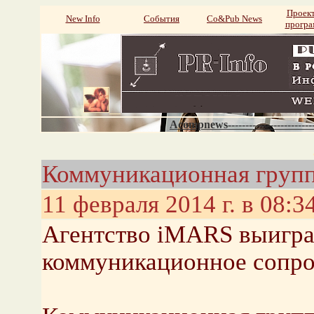
Проек
New Info
События
Со&Pub News
прогр
Acompnews----------------------
Коммуникационная груп
11 февраля 2014 г. в 08:3
Агентство iMARS выигра
коммуникационное сопр