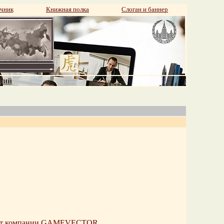
чник
Книжная полка
Слоган и баннер
аний
енах от компании GAMEVECTOR