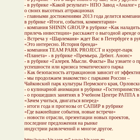
- в рубрике «Какой результат» НПО Завод «Аналог» 
о своих высотных аттракционах
- главными достижениями 2013 года делится компан
в рубрике «Итоги, события, комментарии»
- компания SHININ GROUP в рубрике «Как наладить 
прилечь инвестиции» расскажет о выгодной аренде 
- Встреча у «Шарлеманя» ждет Вас в Петербурге в ру
«Это интересно. История бренда»
- компания TEAM PARK PROJECT и курорт-парк
«Планета» - в рубрике «Премьера. Дебют. Анонс»
- в рубрике «Галерея. Мысли. Факты» Вы узнаете о 
успешности или кризиса тематического парка
- Как безопасность аттракционов зависит от эффекти
- мы продолжаем знакомство с парками России –
Чайковский парк культуры Пермского края, Орловски
- о кулинарной анимации в рубрике «Гостеприимств
- о прошедших занятиях в Учебном Центре РАППА в
«Зачем учиться, двигаться вперед»
- итоги года и прогнозы от САПИР в рубрике
«Где важнейшие события, новые встречи»
- новости отрасли, презентации новых проектов,
последние предложения на рынке
индустрии развлечений и многое другое.
http://www.kir.aaex.ru" www.kir.aaex.ru