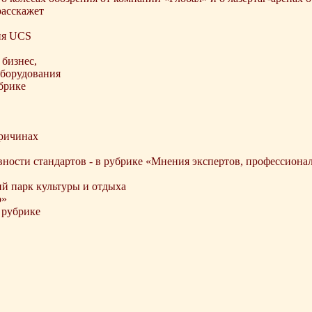
расскажет
ия UCS
бизнес,
оборудования
брике
причинах
вности стандартов - в рубрике «Мнения экспертов, профессиона
й парк культуры и отдыха
о»
 рубрике