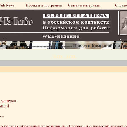
ub News
Проекты и программы
Статьи и материалы
Справо
mpnews--------------------------------------- Новости Компаний и изд
. 2433 - 2433.
 успеха»
льный
 -
х» о колесах обозрения от компании «Глобал» и о лазертаг-ар