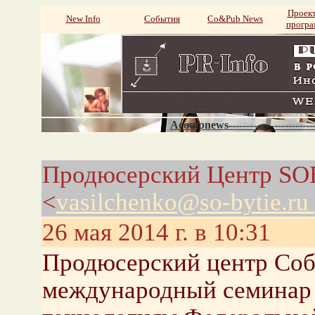
Проек
New Info
События
Со&Pub News
прогр
Acompnews----------------------
Продюсерский Центр SO
<
vasilchenko@so-bytie.ru
26 мая 2014 г. в 10:31
Продюсерский центр Соб
международный семинар