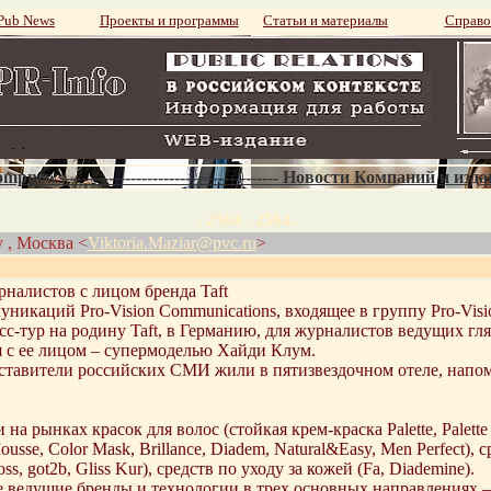
ub News
Проекты и программы
Статьи и материалы
Справо
mpnews--------------------------------------- Новости Компаний и изд
. 2564 - 2564.
y , Москва <
Viktoria.Maziar@pvc.ru
>
рналистов с лицом бренда Taft
никаций Pro-Vision Communications, входящее в группу Pro-Visio
сс-тур на родину Taft, в Германию, для журналистов ведущих гл
я с ее лицом – супермоделью Хайди Клум.
дставители российских СМИ жили в пятизвездочном отеле, напо
 рынках красок для волос (стойкая крем-краска Palette, Palette D
ousse, Сolor Mask, Brillance, Diadem, Natural&Easy, Men Perfect), с
oss, got2b, Gliss Kur), средств по уходу за кожей (Fa, Diademine).
ведущие бренды и технологии в трех основных направлениях – 