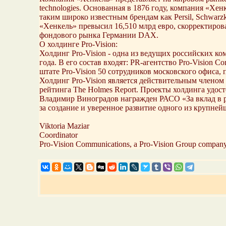
technologies. Основанная в 1876 году, компания «Хен
таким широко известным брендам как Persil, Schwarz
«Хенкель» превысил 16,510 млрд евро, скорректиров
фондового рынка Германии DAX.
О холдинге Pro-Vision:
Холдинг Pro-Vision - одна из ведущих российских к
года. В его состав входят: PR-агентство Pro-Vision C
штате Pro-Vision 50 сотрудников московского офиса, 
Холдинг Pro-Vision является действительным члено
рейтинга The Holmes Report. Проекты холдинга удосто
Владимир Виноградов награжден РАСО «За вклад в р
за создание и уверенное развитие одного из крупн
Viktoria Maziar
Coordinator
Pro-Vision Communications, a Pro-Vision Group compan