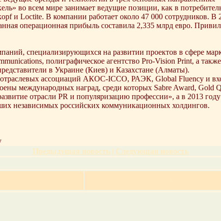
кель» во всем мире занимает ведущие позиции, как в потребитель
kopf и Loctite. В компании работает около 47 000 сотрудников.
анная операционная прибыль составила 2,335 млрд евро. Приви
омпаний, специализирующихся на развитии проектов в сфере мар
ommunications, полиграфическое агентство Pro-Vision Print, а так
представители в Украине (Киев) и Казахстане (Алматы).
м отраслевых ассоциаций АКОС-ICCO, РАЭК, Global Fluency и вх
ены международных наград, среди которых Sabre Award, Gold Quil
азвитие отрасли PR и популяризацию профессии», а в 2013 год
ейших независимых российских коммуникационных холдингов.
y
Предыдущая новость
|
Следующая новость
>