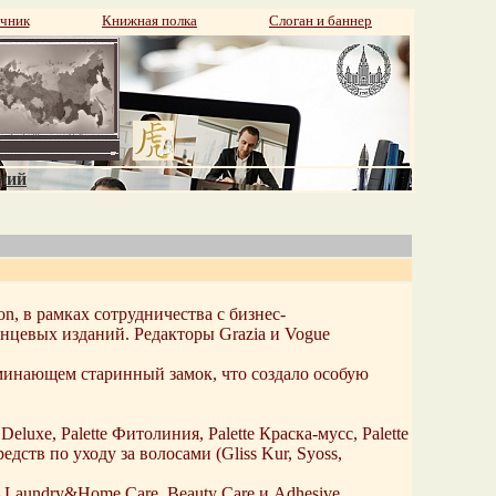
чник
Книжная полка
Слоган и баннер
аний
n, в рамках сотрудничества с бизнес-
янцевых изданий. Редакторы Grazia и Vogue
минающем старинный замок, что создало особую
eluxe, Palette Фитолиния, Palette Краска-мусс, Palette
редств по уходу за волосами (Gliss Kur, Syoss,
Laundry&Home Care, Beauty Care и Adhesive