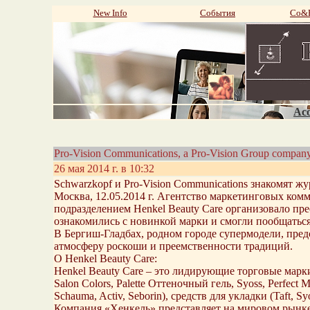
New Info
События
Со&P
Aco
Pro-Vision Communications, a Pro-Vision Group compan
26 мая 2014 г. в 10:32
Schwarzkopf и Pro-Vision Communications знакомят жу
Москва, 12.05.2014 г. Агентство маркетинговых комму
подразделением Henkel Beauty Care организовало пре
ознакомились с новинкой марки и смогли пообщатьс
В Бергиш-Гладбах, родном городе супермодели, пре
атмосферу роскоши и преемственности традиций.
О Henkel Beauty Care:
Henkel Beauty Care – это лидирующие торговые марки на
Salon Colors, Palette Оттеночный гель, Syoss, Perfect M
Schauma, Activ, Seborin), средств для укладки (Taft, Sy
Компания «Хенкель» представляет на мировом рынке 