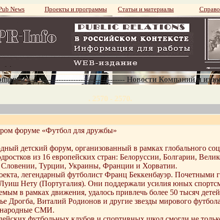
ub News
Проекты и программы
Статьи и материалы
Справо
mpnews--------------------------------------- Новости Компаний и изд
. 2570 - 2570.
тором форуме «Футбол для дружбы»
одный детский форум, организованный в рамках глобального со
одростков из 16 европейских стран: Белоруссии, Болгарии, Вели
 Словении, Турции, Украины, Франции и Хорватии.
екта, легендарный футболист Франц Беккенбауэр. Почетными г
Луиш Нету (Португалия). Они поддержали усилия юных спортс
уемым в рамках движения, удалось привлечь более 50 тысяч детей
ье Дрогба, Виталий Родионов и другие звезды мирового футбол
дународные СМИ.
ейских футбольных клубов и спортивных школ смогли не только