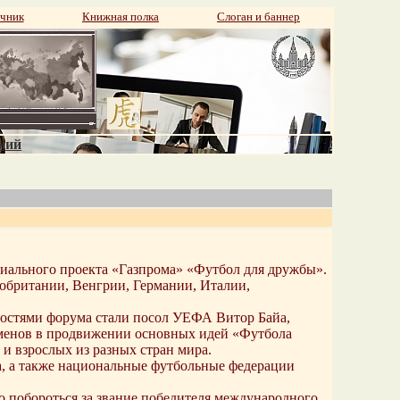
чник
Книжная полка
Слоган и баннер
аний
циального проекта «Газпрома» «Футбол для дружбы».
кобритании, Венгрии, Германии, Италии,
остями форума стали посол УЕФА Витор Байа,
менов в продвижении основных идей «Футбола
 и взрослых из разных стран мира.
а, а также национальные футбольные федерации
 побороться за звание победителя международного