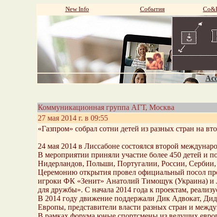
New Info
События
Со&P
Aco
Коммуникационная группа АГТ, Москва
27 мая 2014 г. в 09:55
«Газпром» собрал сотни детей из разных стран на в
24 мая 2014 в Лиссабоне состоялся второй междунар
В мероприятии приняли участие более 450 детей и п
Нидерландов, Польши, Португалии, России, Сербии,
Церемонию открытия провел официальный посол про
игроки ФК «Зенит» Анатолий Тимощук (Украина) и 
для дружбы». С начала 2014 года к проектам, реализ
В 2014 году движение поддержали Дик Адвокат, Дид
Европы, представители власти разных стран и меж
В рамках форума юные спортсмены из ведущих европ