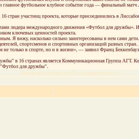
или главное футбольное клубное событие года — финальный ма
6 стран участниц проекта, которые присоединились в Лиссабон
ами лидера международного движения «Футбол для дружбы». Им
ником ключевых ценностей проекта.
ным. Я вижу, насколько сильно заинтересованы в нем сами дет
ятелей, спортсменов и спортивных организаций разных стран. Л
не только в спорте, но и в жизни», — заявил Франц Беккенбауэ
жбы" в 16 странах является Коммуникационная Группа АГТ. Кон
е "Футбол для дружбы".
Предыдущая новость
|
Следующая новость
>