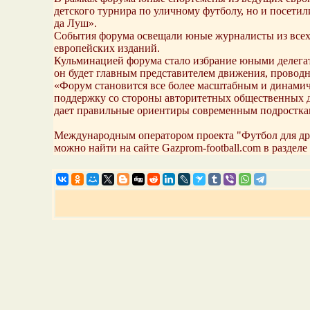
детского турнира по уличному футболу, но и посет
да Луш».
События форума освещали юные журналисты из всех 1
европейских изданий.
Кульминацией форума стало избрание юными делегат
он будет главным представителем движения, провод
«Форум становится все более масштабным и динамич
поддержку со стороны авторитетных общественных де
дает правильные ориентиры современным подросткам 
Международным оператором проекта "Футбол для дру
можно найти на сайте Gazprom-football.com в раздел