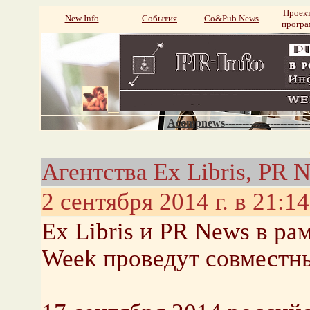
Проек
New Info
События
Со&Pub News
прогр
Acompnews----------------------
Агентства Ex Libris, PR 
2 сентября 2014 г. в 21:14
Ex Libris и PR News в р
Week проведут совместн