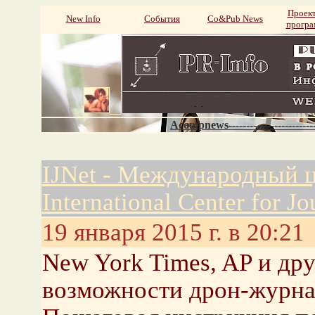
Проек
New Info
События
Со&Pub News
прогр
Acompnews----------------------
IJNet - Международный ц
International Center for Jo
19 января 2015 г. в 20:21
New York Times, AP и др
возможности дрон-журн