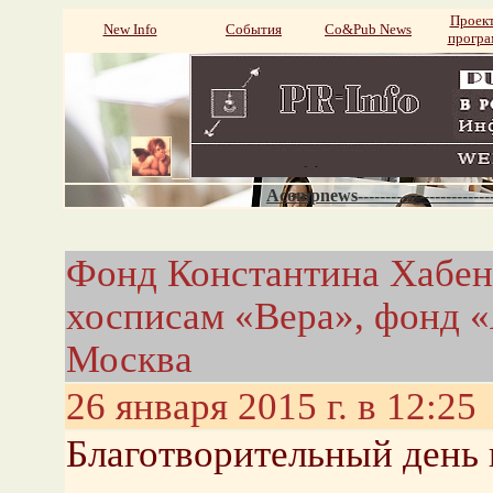
Проек
New Info
События
Со&Pub News
прогр
Acompnews----------------------
Фонд Константина Хабен
хосписам «Вера», фонд «
Москва
26 января 2015 г. в 12:25
Благотворительный день