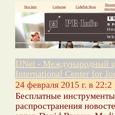
Проек
New Info
События
Со&Pub News
прогр
Acompnews----------------------
IJNet - Международный ц
International Center for Jo
24 февраля 2015 г. в 22:2
Бесплатные инструменты 
распространения новост