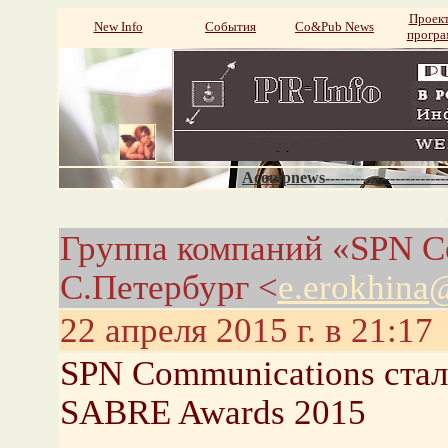
Проек
New Info
События
Со&Pub News
прогр
Acompnews----------------------
Группа компаний «SPN C
С.Петербург <
e.erokhin
22 апреля 2015 г. в 21:17
SPN Communications ста
SABRE Awards 2015