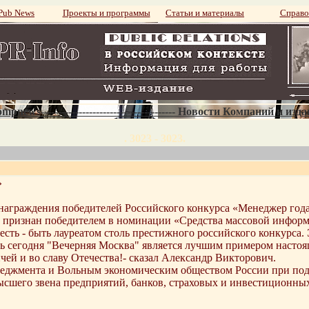
ub News
Проекты и программы
Статьи и материалы
Справо
mpnews--------------------------------------- Новости Компаний и изд
. 3023 - 3023.
»
 награждения победителей Российского конкурса «Менеджер года
признан победителем в номинации «Средства массовой информ
есть - быть лауреатом столь престижного российского конкурса. 
ведь сегодня "Вечерняя Москва" является лучшим примером нас
чей и во славу Отечества!- сказал Александр Викторович.
джмента и Вольным экономическим обществом России при подд
ысшего звена предприятий, банков, страховых и инвестиционн