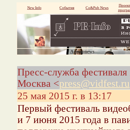
Проек
New Info
События
Со&Pub News
прогр
Acompnews----------------------
Пресс-служба фестиваля
Москва <
press@vidfest.ru
25 мая 2015 г. в 13:17
Первый фестиваль видео
и 7 июня 2015 года в п