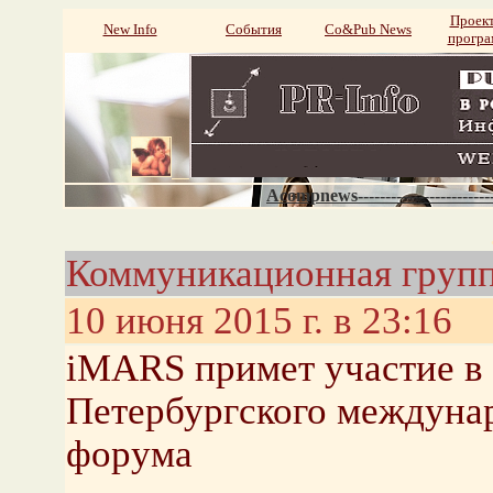
Проек
New Info
События
Со&Pub News
прогр
Acompnews----------------------
Коммуникационная груп
10 июня 2015 г. в 23:16
iMARS примет участие в 
Петербургского междуна
форума