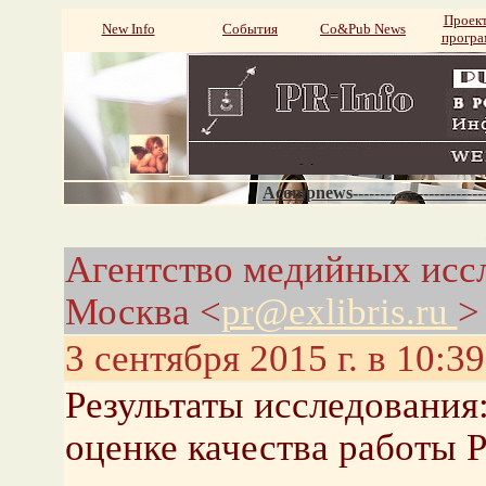
Проек
New Info
События
Со&Pub News
прогр
Acompnews----------------------
Агентство медийных иссл
Москва <
pr@exlibris.ru
>
3 сентября 2015 г. в 10:39
Результаты исследования
оценке качества работы P