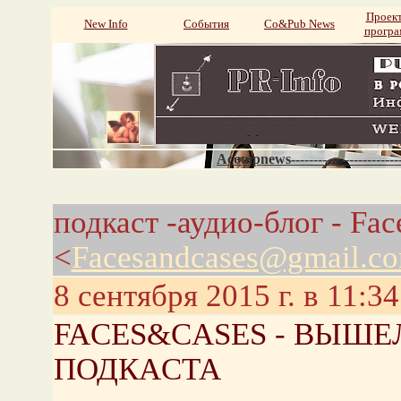
Проек
New Info
События
Со&Pub News
прогр
Acompnews----------------------
подкаст -аудио-блог - Fa
<
Facesandcases@gmail.c
8 сентября 2015 г. в 11:34
FACES&CASES - ВЫШ
ПОДКАCТА