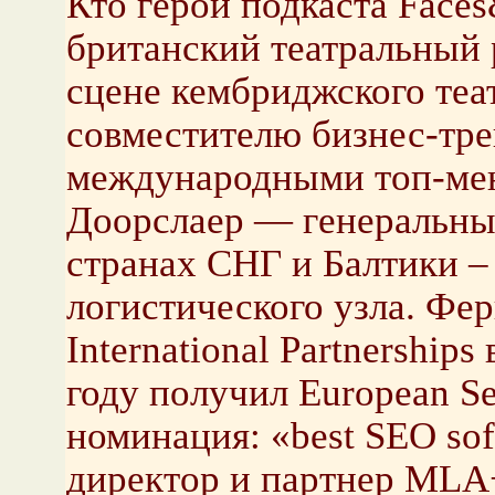
Кто герои подкаста Face
британский театральный 
сцене кембриджского теат
совместителю бизнес-тре
международными топ-ме
Доорслаер — генеральны
странах СНГ и Балтики –
логистического узла. Фе
International Partnershi
году получил European Se
номинация: «best SEO so
директор и партнер MLA+