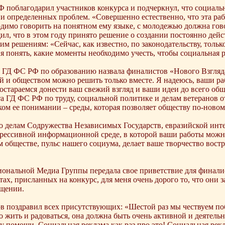
РФ поблагодарил участников конкурса и подчеркнул, что социал
и определенных проблем. «Совершенно естественно, что эта раб
имо говорить на понятном ему языке, с молодежью должна гово
л, что в этом году принято решение о создании постоянно дейс
тим решениям: «Сейчас, как известно, по законодательству, тол
 понять, какие моменты необходимо учесть, чтобы социальная
та ГД ФС РФ по образованию назвала финалистов «Нового Взгл
ой и обществом можно решить только вместе. Я надеюсь, ваши ра
стараемся донести ваш свежий взгляд и ваши идеи до всего общ
а ГД ФС РФ по труду, социальной политике и делам ветеранов о
ом ее понимании – среды, которая позволяет обществу по-новом
о делам Содружества Независимых Государств, евразийской инте
ессивной информационной среде, в которой ваши работы можно н
 обществе, пульс нашего социума, делает ваше творчество востр
иональной Медиа Группы передала свое приветствие для финалис
х, присланных на конкурс, для меня очень дорого то, что они з
бщении.
оздравил всех присутствующих: «Шестой раз мы чествуем поб
 жить и радоваться, она должна быть очень активной и деятел
ку помощи. Социальная реклама как раз про это! Социальная рекл