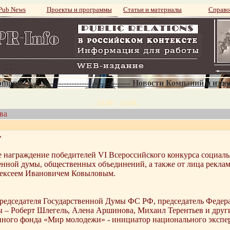
ub News
Проекты и программы
Статьи и материалы
Справо
mpnews--------------------------------------- Новости Компаний и изд
. 3149 - 3149.
ва
»
ое награждение победителей VI Всероссийского конкурса социа
енной думы, общественных объединений, а также от лица рекла
ексеем Ивановичем Ковыловым.
редседателя Государственной Думы ФС РФ, председатель Федера
 – Роберт Шлегель, Алена Аршинова, Михаил Терентьев и други
ого фонда «Мир молодежи» - инициатор национального эксперт