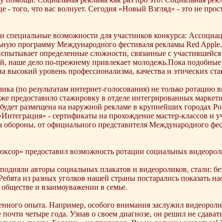
це - того, что вас волнует. Сегодня «Новый Взгляд» - это не пр
ли специальные возможности для участников конкурса: Ассоци
льную программу Международного фестиваля рекламы Red Apple.
 испытывает определенные сложности, связанные с участившейся
й, наше дело по-прежнему привлекает молодежь.Пока подобные 
 на высокий уровень профессионализма, качества и этических ста
ка (по результатам интернет-голосования) не только ротацию ви
кже предоставило стажировку в отделе интегрированных маркет
ей будет размещена на наружной рекламе в крупнейших городах
Интеграция» - сертификаты на прохождение мастер-классов и у
ва обороны, от официального представителя Международного
юксор» предоставил возможность ротации социальных видеоролик
подняли авторы социальных плакатов и видеороликов, стали: б
Ребята из разных уголков нашей страны постарались показать 
в обществе и взаимоуважении в семье.
енного опыта. Например, особого внимания заслужил видеоролик
очти четыре года. Узнав о своем диагнозе, он решил не сдавать