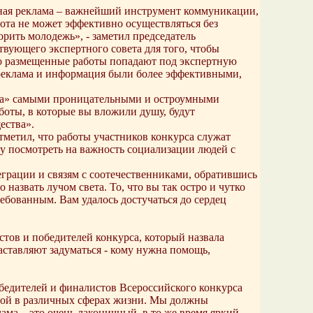
ьная реклама – важнейший инструмент коммуникации,
ота не может эффективно осуществляться без
рить молодежь», - заметил председатель
твующего экспертного совета для того, чтобы
ько размещенные работы попадают под экспертную
 реклама и информация были более эффективными,
яда» самыми проницательными и остроумными
боты, в которые вы вложили душу, будут
ества».
тметил, что работы участников конкурса служат
у посмотреть на важность социализации людей с
грации и связям с соотечественниками, обратившись
азвать лучом света. То, что вы так остро и чутко
ебованным. Вам удалось достучаться до сердец
тов и победителей конкурса, который назвала
аставляют задуматься - кому нужна помощь,
едителей и финалистов Всероссийского конкурса
ьной в различных сферах жизни. Мы должны
ама – это очень лаконичный, в то же время яркий