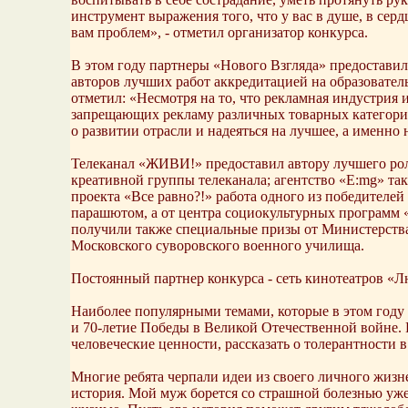
инструмент выражения того, что у вас в душе, в серд
вам проблем», - отметил организатор конкурса.
В этом году партнеры «Нового Взгляда» предостави
авторов лучших работ аккредитацией на образовате
отметил: «Несмотря на то, что рекламная индустрия
запрещающих рекламу различных товарных категори
о развитии отрасли и надеяться на лучшее, а именно
Телеканал «ЖИВИ!» предоставил автору лучшего роли
креативной группы телеканала; агентство «E:mg» та
проекта «Все равно?!» работа одного из победител
парашютом, а от центра социокультурных программ «
получили также специальные призы от Министерст
Московского суворовского военного училища.
Постоянный партнер конкурса - сеть кинотеатров «Л
Наиболее популярными темами, которые в этом году 
и 70-летие Победы в Великой Отечественной войне. 
человеческие ценности, рассказать о толерантности 
Многие ребята черпали идеи из своего личного жизн
история. Мой муж борется со страшной болезнью уже п