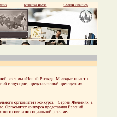
чник
Книжная полка
Слоган и баннер
аний
льной рекламы «Новый Взгляд». Молодые таланты
мной индустрии, представленной президентом
льного оргкомитета конкурса – Сергей Железняк, а
е. Оргкомитет конкурса представлял Евгений
ного совета по социальной рекламе.