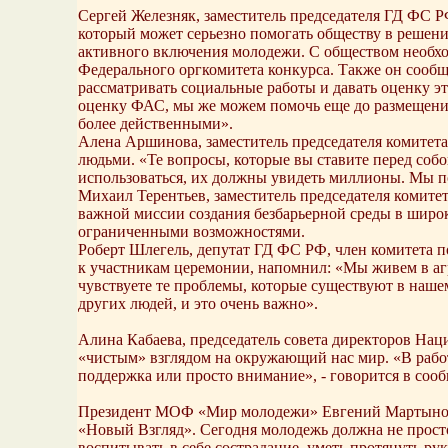
Сергей Железняк, заместитель председателя ГД ФС 
который может серьезно помогать обществу в решени
активного включения молодежи. С обществом необход
Федерального оргкомитета конкурса. Также он сообщи
рассматривать социальные работы и давать оценку э
оценку ФАС, мы же можем помочь еще до размещения
более действенными».
Алена Аршинова, заместитель председателя комите
людьми. «Те вопросы, которые вы ставите перед соб
использоваться, их должны увидеть миллионы. Мы по
Михаил Терентьев, заместитель председателя комитет
важной миссии создания безбарьерной среды в широк
ограниченными возможностями.
Роберт Шлегель, депутат ГД ФС РФ, член комитета п
к участникам церемонии, напомнил: «Мы живем в агр
чувствуете те проблемы, которые существуют в нашем
других людей, и это очень важно».
Алина Кабаева, председатель совета директоров Нац
«чистым» взглядом на окружающий нас мир. «В работа
поддержка или просто внимание», - говорится в соо
Президент МОФ «Мир молодежи» Евгений Мартынов п
«Новый Взгляд». Сегодня молодежь должна не просто
воспитывать в себе сострадание, уметь протянуть ру