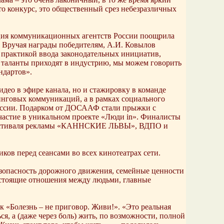
осто конкурс, это общественный срез небезразличных
ация коммуникационных агентств России поощрила
 Вручая награды победителям, А.И. Ковылов
 практикой ввода законодательных инициатив,
таланты приходят в индустрию, мы можем говорить
ндартов».
део в эфире канала, но и стажировку в команде
инговых коммуникаций, а в рамках социального
 России. Подарком от ДОСААФ стали прыжки с
частие в уникальном проекте «Люди in». Финалисты
 фестиваля рекламы «КАННСКИЕ ЛЬВЫ», ВДПО и
ов перед сеансами во всех кинотеатрах сети.
езопасность дорожного движения, семейные ценности
настоящие отношения между людьми, главные
 «Болезнь – не приговор. Живи!». «Это реальная
ся, а (даже через боль) жить, по возможности, полной