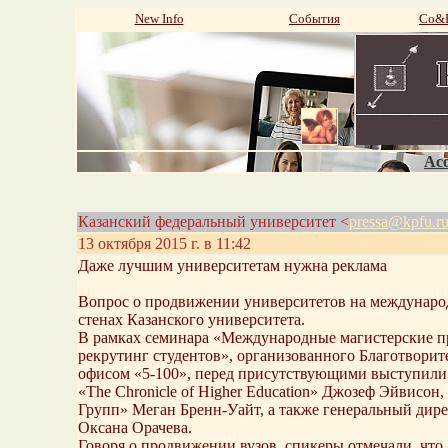
New Info
События
Со&P
Aco
Казанский федеральный университет <
pressa@kpfu.r
13 октября 2015 г. в 11:42
Даже лучшим университетам нужна реклама
Вопрос о продвижении университетов на международ
стенах Казанского университета.
В рамках семинара «Международные магистерские пр
рекрутинг студентов», организованного Благотвор
офисом «5-100», перед присутствующими выступили
«The Chronicle of Higher Education» Джозеф Эйвисон
Групп» Меган Бренн-Уайт, а также генеральный дир
Оксана Орачева.
Говоря о продвижении вузов, спикеры отмечали, что