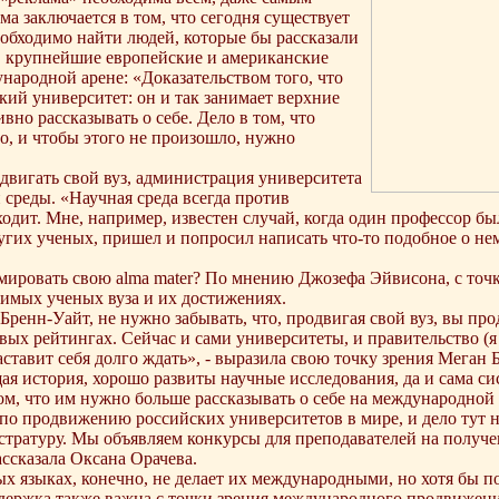
а заключается в том, что сегодня существует
еобходимо найти людей, которые бы рассказали
м, крупнейшие европейские и американские
ародной арене: «Доказательством того, что
кий университет: он и так занимает верхние
но рассказывать о себе. Дело в том, что
о, и чтобы этого не произошло, нужно
двигать свой вуз, администрация университета
 среды. «Научная среда всегда против
дит. Мне, например, известен случай, когда один профессор бы
ругих ученых, пришел и попросил написать что-то подобное о не
амировать свою alma mater? По мнению Джозефа Эйвисона, с то
чимых ученых вуза и их достижениях.
ренн-Уайт, не нужно забывать, что, продвигая свой вуз, вы про
овых рейтингах. Сейчас и сами университеты, и правительство (
заставит себя долго ждать», ‑ выразила свою точку зрения Меган 
я история, хорошо развиты научные исследования, да и сама сис
ом, что им нужно больше рассказывать о себе на международной 
 по продвижению российских университетов в мире, и дело тут н
стратуру. Мы объявляем конкурсы для преподавателей на получе
ссказала Оксана Орачева.
х языках, конечно, не делает их международными, но хотя бы по
ддержка также важна с точки зрения международного продвижени