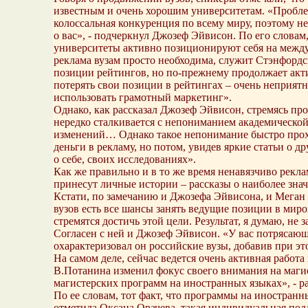
известным и очень хорошим университетам. «Проблем
колоссальная конкуренция по всему миру, поэтому н
о вас», ‑ подчеркнул Джозеф Эйвисон. По его слова
университеты активно позиционируют себя на междун
реклама вузам просто необходима, служит Стэнфордс
позиции рейтингов, но по-прежнему продолжает актив
потерять свои позиции в рейтингах – очень неприятн
использовать грамотный маркетинг».
Однако, как рассказал Джозеф Эйвисон, стремясь про
нередко сталкивается с непониманием академической
изменений… Однако такое непонимание быстро прохо
деньги в рекламу, но потом, увидев яркие статьи о д
о себе, своих исследованиях».
Как же правильно и в то же время ненавязчиво рекл
принесут личные истории – рассказы о наиболее зна
Кстати, по замечанию и Джозефа Эйвисона, и Меган Б
вузов есть все шансы занять ведущие позиции в мир
стремятся достичь этой цели. Результат, я думаю, не 
Согласен с ней и Джозеф Эйвисон. «У вас потрясающа
охарактеризовал он российские вузы, добавив при эт
На самом деле, сейчас ведется очень активная работа
В.Потанина изменил фокус своего внимания на маги
магистерских программ на иностранных языках», ‑ ра
По ее словам, тот факт, что программы на иностранны
отметила Оксана Орачева, такая индивидуальная по