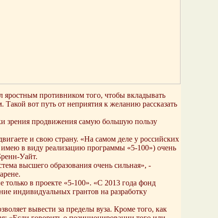
л яростным противником того, чтобы вкладывать
м. Такой вот путь от неприятия к желанию рассказать
чки зрения продвижения самую большую пользу
двигаете и свою страну. «На самом деле у российских
я имею в виду реализацию программы «5-100») очень
Бренн-Уайт.
тема высшего образования очень сильная», ‑
арене.
е только в проекте «5-100». «С 2013 года фонд
ние индивидуальных грантов на разработку
зволяет вывести за пределы вуза. Кроме того, как
я: «Если говорить о позиционировании того или