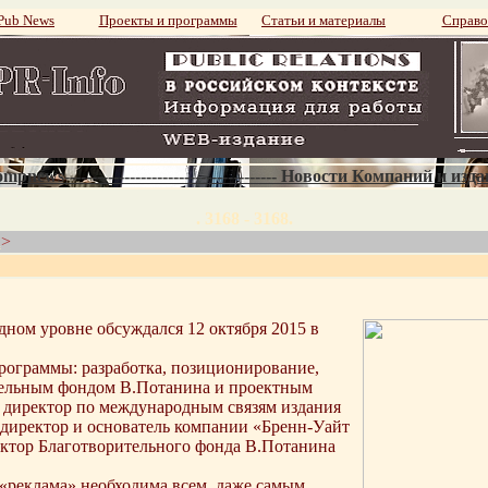
ub News
Проекты и программы
Статьи и материалы
Справо
mpnews--------------------------------------- Новости Компаний и изд
. 3168 - 3168.
u
>
ном уровне обсуждался 12 октября 2015 в
ограммы: разработка, позиционирование,
ительным фондом В.Потанина и проектным
 директор по международным связям издания
, директор и основатель компании «Бренн-Уайт
ектор Благотворительного фонда В.Потанина
 «реклама» необходима всем, даже самым