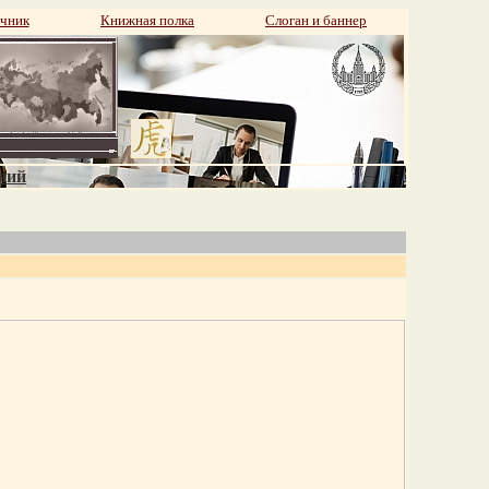
чник
Книжная полка
Слоган и баннер
аний