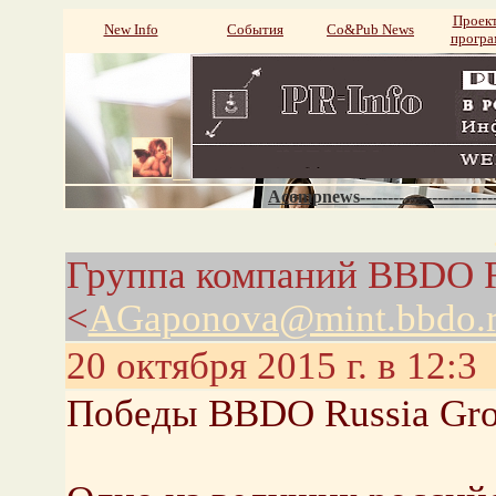
Проек
New Info
События
Со&Pub News
прогр
Acompnews----------------------
Группа компаний BBDO R
<
AGaponova@mint.bbdo.
20 октября 2015 г. в 12:3
Победы BBDO Russia Gro