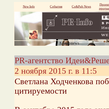
Проек
New Info
События
Со&Pub News
прогр
Acompnews----------------------
PR-агентство Идеи&Реше
2 ноября 2015 г. в 11:5
Светлана Ходченкова поб
цитируемости