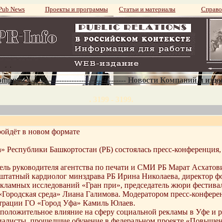
ub News
Проекты и программы
Статьи и материалы
Справо
mpnews--------------------------------------- Новости Компаний и изд
. 3199 - 3199.
ройдёт в новом формате
а» Республики Башкортостан (РБ) состоялась пресс-конференци
тель руководителя агентства по печати и СМИ РБ Марат Асхатов
штатный кардиолог минздрава РБ Ирина Николаева, директор ф
кламных исследований «Гран при», председатель жюри фестивал
«Городская среда» Лиана Галимова. Модератором пресс-конфер
страции ГО «Город Уфа» Камиль Юлаев.
л положительное влияние на сферу социальной рекламы в Уфе и р
циалисты, прошедшие обучение в федеральном проекте «Повыше