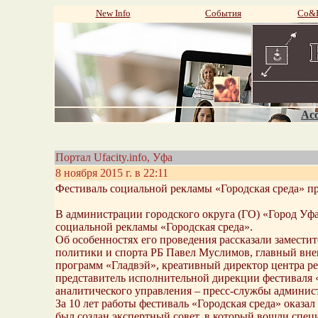
New Info
События
Со&P
Aco
Портал Ufacity.info, Уфа
8 ноября 2015 г. в 22:11
Фестиваль социальной рекламы «Городская среда» п
В администрации городского округа (ГО) «Город Уф
социальной рекламы «Городская среда».
Об особенностях его проведения рассказали замести
политики и спорта РБ Павел Муслимов, главный вне
программ «Гладвэй», креативный директор центра ре
представитель исполнительной дирекции фестиваля 
аналитического управления – пресс-службы админи
За 10 лет работы фестиваль «Городская среда» оказа
был создан экспертный совет, в который вошли спе