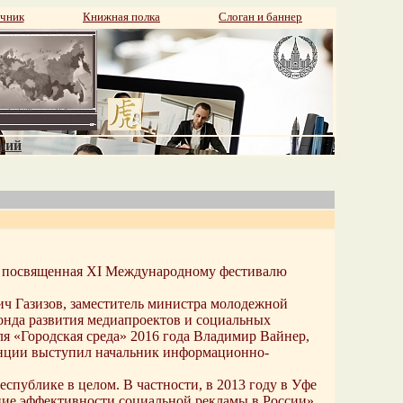
чник
Книжная полка
Слоган и баннер
аний
я, посвященная XI Международному фестивалю
ич Газизов, заместитель министра молодежной
онда развития медиапроектов и социальных
я «Городская среда» 2016 года Владимир Вайнер,
енции выступил начальник информационно-
еспублике в целом. В частности, в 2013 году в Уфе
ние эффективности социальной рекламы в России»