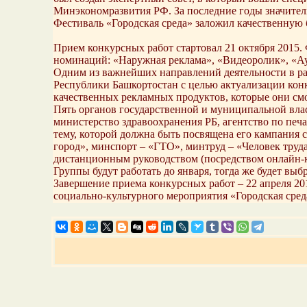
Минэкономразвития РФ. За последние годы значител
Фестиваль «Городская среда» заложил качественную 
Прием конкурсных работ стартовал 21 октября 2015.
номинаций: «Наружная реклама», «Видеоролик», «Ау
Одним из важнейших направлений деятельности в рам
Республики Башкортостан с целью актуализации конк
качественных рекламных продуктов, которые они смо
Пять органов государственной и муниципальной влас
министерство здравоохранения РБ, агентство по пе
тему, которой должна быть посвящена его кампани
город», минспорт – «ГТО», минтруд – «Человек труда
дистанционным руководством (посредством онлайн-к
Группы будут работать до января, тогда же будет вы
Завершение приема конкурсных работ – 22 апреля 20
социально-культурного мероприятия «Городская сред