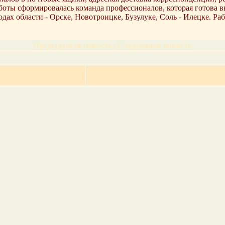
работы сформировалась команда профессионалов, которая готова
ах области - Орске, Новотроицке, Бузулуке, Соль - Илецке. Раб
Предыдущая новость
|
Следующая новость
>