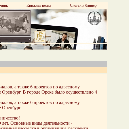
чник
Книжная полка
Слоган и баннер
аний
алов, а также 6 проектов по адресному
 Оренбург. В городе Орске было осуществлено 4
алов, а также 6 проектов по адресному
 Оренбург.
дничество!
 лет. Основные виды деятельности -
кламная рассылка в организации, расклейка