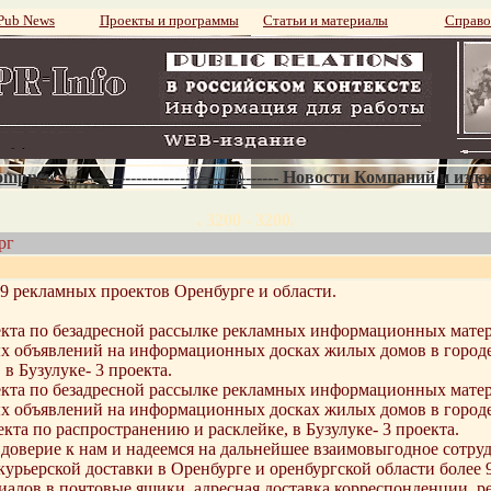
ub News
Проекты и программы
Статьи и материалы
Справо
mpnews--------------------------------------- Новости Компаний и изд
. 3200 - 3200.
рг
39 рекламных проектов Оренбурге и области.
екта по безадресной рассылке рекламных информационных матери
ых объявлений на информационных досках жилых домов в городе
в Бузулуке- 3 проекта.
екта по безадресной рассылке рекламных информационных матери
ых объявлений на информационных досках жилых домов в городе
та по распространению и расклейке, в Бузулуке- 3 проекта.
доверие к нам и надеемся на дальнейшее взаимовыгодное сотру
урьерской доставки в Оренбурге и оренбургской области более 9
лов в почтовые ящики, адресная доставка корреспонденции, ре