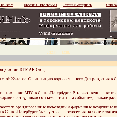
ub News
Проекты и программы
Статьи и материалы
Справо
mpnews--------------------------------------- Новости Компаний и изд
. 3238 - 3238.
при участии REMAR Group
своё 22-летие. Организацию корпоративного Дня рождения в Са
ний компании МТС в Санкт-Петербурге. В торжественный вечер
здравил сотрудников со знаменательным событием, а также расс
аботала брендированные шоколадки и фирменные воздушные ша
 в Санкт-Петербурге была устроена фотосессия на фоне тематич
для них были выставлены фото-будки с фото-реквизитом.