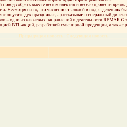
 повод собрать вместе весь коллектив и весело провести время. 
. Несмотря на то, что численность людей в подразделениях была
смог ощутить дух праздника», - рассказывает генеральный дир
ов – одно из ключевых направлений в деятельности REMAR Grou
ацией BTL-акций, разработкой сувенирной продукции, а также p
Предыдущая новость
|
Следующая новость
>