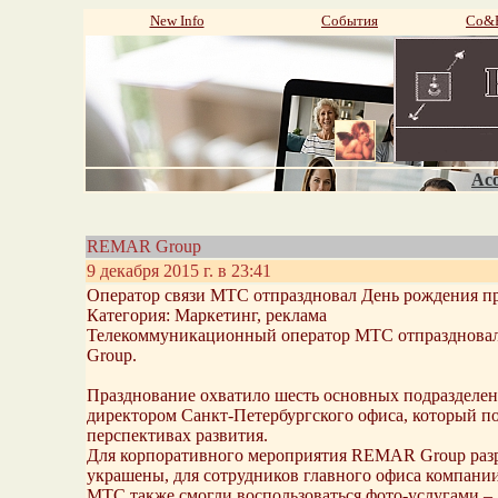
New Info
События
Со&P
Aco
REMAR Group
9 декабря 2015 г. в 23:41
Оператор связи МТС отпраздновал День рождения 
Категория: Маркетинг, реклама
Телекоммуникационный оператор МТС отпраздновал 
Group.
Празднование охватило шесть основных подразделе
директором Санкт-Петербургского офиса, который по
перспективах развития.
Для корпоративного мероприятия REMAR Group разр
украшены, для сотрудников главного офиса компании
МТС также смогли воспользоваться фото-услугами – 