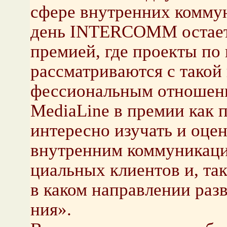
сфере внут­рен­них ком­му­
день INTERCOMM оста­ет­с
пре­ми­ей, где про­ек­ты по 
рас­смат­ри­ва­ют­ся с тако
фес­си­о­наль­ным от­но­ше­н
MediaLine в пре­мии как пар
ин­те­рес­но изу­чать и оце
внут­рен­ним ком­му­ни­ка­
ци­аль­ных кли­ен­тов и, та
в каком на­прав­ле­нии раз­в
ния».