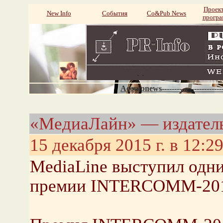
Проек
New Info
События
Со&Pub News
прогр
Acompnews----------------------
«МедиаЛайн» — издатель
15 декабря 2015 г. в 12:2
MediaLine выступил одн
премии INTERCOMM-20