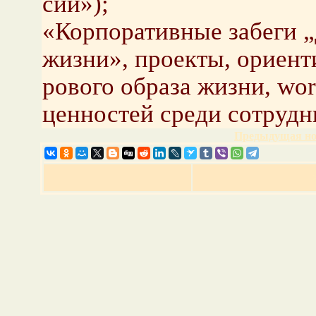
сии»);
«Кор­по­ра­тив­ные за­бе­ги
жизни», про­ек­ты, ори­ен­ти
ро­во­го об­ра­за жизни, wo
цен­но­стей среди со­труд­н
Предыдущая но