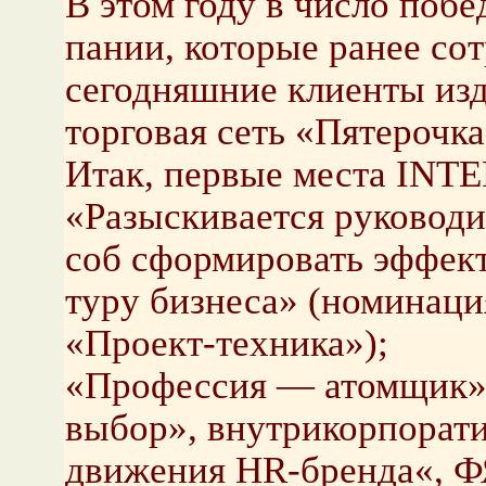
В этом году в число по­бе­
па­нии, ко­то­рые ранее со­
се­го­дняш­ние кли­ен­ты из
тор­го­вая сеть «Пя­те­роч
Итак, пер­вые места INTE
«Разыс­ки­ва­ет­ся ру­ко­во­д
соб сфор­ми­ро­вать эф­фек
ту­ру биз­не­са» (но­ми­на­
«Про­ект-тех­ни­ка»);
«Про­фес­сия — атом­щик» (
выбор», внут­ри­кор­по­ра­т
дви­же­ния HR-брен­да«,