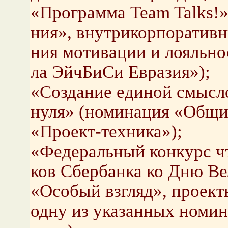
«Про­грам­ма Team Talks!» 
ния», внут­ри­кор­по­ра­тив­
ния мо­ти­ва­ции и ло­яль­н
ла Эйч­Би­Си Евра­зия»);
«Со­зда­ние еди­ной смыс­л
нуля» (но­ми­на­ция «Общий 
«Про­ект-тех­ни­ка»);
«Фе­де­раль­ный кон­курс ч
ков Сбер­бан­ка ко Дню Ве­
«Осо­бый взгляд», про­ек­т
одну из ука­зан­ных но­ми