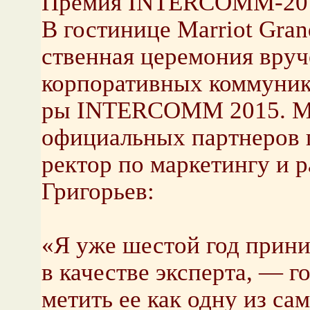
Премия INTERCOMM-2015
В го­сти­ни­це Marriot Gran
ствен­ная це­ре­мо­ния вру­
кор­по­ра­тив­ных ком­му­ни­
ры INTERCOMM 2015. Med
офи­ци­аль­ных парт­не­ро
рек­тор по мар­ке­тин­гу и р
Гри­го­рьев:
«Я уже ше­стой год при­ни­
в ка­че­стве экс­пер­та, — г
ме­тить ее как одну из сам