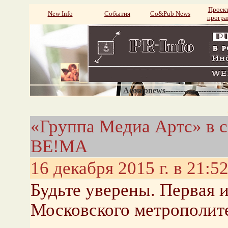
Проек
New Info
События
Со&Pub News
прогр
Acompnews----------------------
«Группа Медиа Артс» в 
BE!MA
16 декабря 2015 г. в 21:5
Будьте уверены. Первая 
Московского метрополит