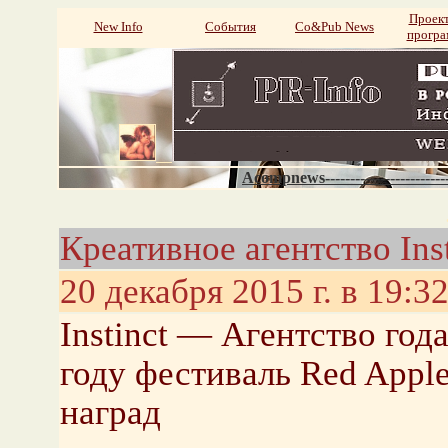
Проек
New Info
События
Со&Pub News
прогр
Acompnews----------------------
Креативное агентство Inst
20 декабря 2015 г. в 19:3
Instinct — Агентство год
году фестиваль Red Apple
наград