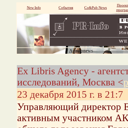
Проек
New Info
События
Со&Pub News
прогр
Acompnews----------------------
Ex Libris Agency - агент
исследований, Москва <
p
23 декабря 2015 г. в 21:7
Управляющий директор E
активным участником АК