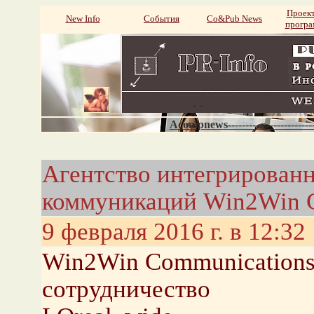
Проек
New Info
События
Со&Pub News
прогр
Acompnews----------------------
Агентство интегрирован
коммуникаций Win2Win C
9 февраля 2016 г. в 12:32
Win2Win Communication
сотрудничество