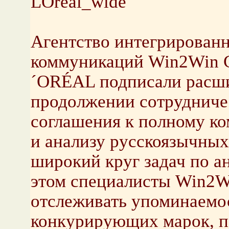
LOreal_wide
Агентство интегрирован
коммуникаций Win2Win C
´ORÉAL подписали расши
продолжении сотрудничес
соглашения к полному ко
и анализу русскоязычны
широкий круг задач по а
этом специалисты Win2W
отслеживать упоминаемос
конкурирующих марок, п