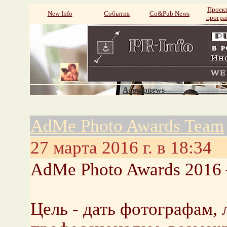
Проек
New Info
События
Со&Pub News
прогр
Acompnews----------------------
AdMe Photo Awards Team
27 марта 2016 г. в 18:34
AdMe Photo Awards 2016
Цель - дать фотографам,